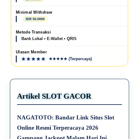
Minimal Withdraw
IDR 50.0000
Metode Transaksi
Bank Lokal • E-Wallet • QRIS
Ulasan Member
★★★★★ (Terpercaya)
Artikel SLOT GACOR
NAGATOTO: Bandar Link Situs Slot
Online Resmi Terperacaya 2026
Gampang Jackpot Malam Hari Ini