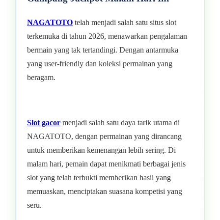
NAGATOTO
telah menjadi salah satu situs slot
terkemuka di tahun 2026, menawarkan pengalaman
bermain yang tak tertandingi. Dengan antarmuka
yang user-friendly dan koleksi permainan yang
beragam.
Slot gacor
menjadi salah satu daya tarik utama di
NAGATOTO, dengan permainan yang dirancang
untuk memberikan kemenangan lebih sering. Di
malam hari, pemain dapat menikmati berbagai jenis
slot yang telah terbukti memberikan hasil yang
memuaskan, menciptakan suasana kompetisi yang
seru.