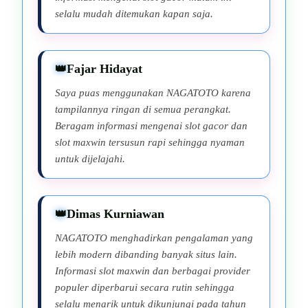
selalu mudah ditemukan kapan saja.
Fajar Hidayat
Saya puas menggunakan NAGATOTO karena
tampilannya ringan di semua perangkat.
Beragam informasi mengenai slot gacor dan
slot maxwin tersusun rapi sehingga nyaman
untuk dijelajahi.
Dimas Kurniawan
NAGATOTO menghadirkan pengalaman yang
lebih modern dibanding banyak situs lain.
Informasi slot maxwin dan berbagai provider
populer diperbarui secara rutin sehingga
selalu menarik untuk dikunjungi pada tahun