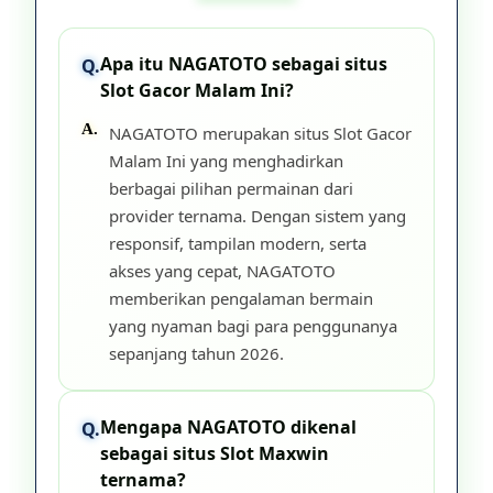
Apa itu NAGATOTO sebagai situs
Slot Gacor Malam Ini?
NAGATOTO merupakan situs Slot Gacor
Malam Ini yang menghadirkan
berbagai pilihan permainan dari
provider ternama. Dengan sistem yang
responsif, tampilan modern, serta
akses yang cepat, NAGATOTO
memberikan pengalaman bermain
yang nyaman bagi para penggunanya
sepanjang tahun 2026.
Mengapa NAGATOTO dikenal
sebagai situs Slot Maxwin
ternama?