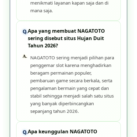
menikmati layanan kapan saja dan di
mana saja.
Apa yang membuat NAGATOTO
sering disebut situs Hujan Duit
Tahun 2026?
NAGATOTO sering menjadi pilihan para
penggemar slot karena menghadirkan
beragam permainan populer,
pembaruan game secara berkala, serta
pengalaman bermain yang cepat dan
stabil sehingga menjadi salah satu situs
yang banyak diperbincangkan
sepanjang tahun 2026.
Apa keunggulan NAGATOTO