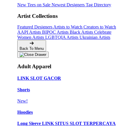
New Tees on Sale
Newest Designers
Tag Directory
Artist Collections
Featured Designers
Artists to Watch
Creators to Watch
AAPI Artists
BIPOC Artists
Black Artists
Celebrate
Women Artists
LGBTQIA Artists
Ukrainian Artists
Back To Menu
Adult Apparel
LINK SLOT GACOR
Shorts
New!
Hoodies
Long Sleeve LINK SITUS SLOT TERPERCAYA