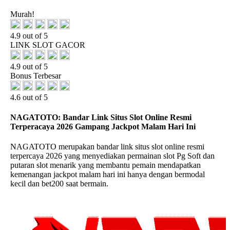
Murah!
4.9 out of 5
LINK SLOT GACOR
4.9 out of 5
Bonus Terbesar
4.6 out of 5
NAGATOTO: Bandar Link Situs Slot Online Resmi
Terperacaya 2026 Gampang Jackpot Malam Hari Ini
NAGATOTO merupakan bandar link situs slot online resmi
terpercaya 2026 yang menyediakan permainan slot Pg Soft dan
putaran slot menarik yang membantu pemain mendapatkan
kemenangan jackpot malam hari ini hanya dengan bermodal
kecil dan bet200 saat bermain.