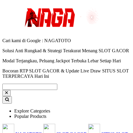
Cari kami di Google : NAGATOTO
Solusi Anti Rungkad & Strategi Terakurat Menang SLOT GACOR
Modal Terjangkau, Peluang Jackpot Terbuka Lebar Setiap Hari
Bocoran RTP SLOT GACOR & Update Live Draw SITUS SLOT
TERPERCAYA Hari Ini
Explore Categories
Popular Products