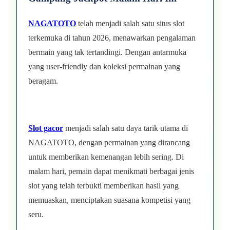
NAGATOTO
telah menjadi salah satu situs slot
terkemuka di tahun 2026, menawarkan pengalaman
bermain yang tak tertandingi. Dengan antarmuka
yang user-friendly dan koleksi permainan yang
beragam.
Slot gacor
menjadi salah satu daya tarik utama di
NAGATOTO, dengan permainan yang dirancang
untuk memberikan kemenangan lebih sering. Di
malam hari, pemain dapat menikmati berbagai jenis
slot yang telah terbukti memberikan hasil yang
memuaskan, menciptakan suasana kompetisi yang
seru.