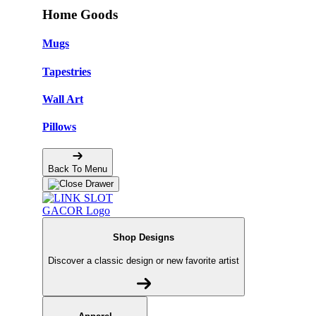
Home Goods
Mugs
Tapestries
Wall Art
Pillows
Back To Menu
Shop Designs
Discover a classic design or new favorite artist