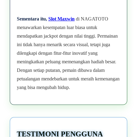
Sementara itu,
Slot Maxwin
di NAGATOTO
menawarkan kesempatan luar biasa untuk
mendapatkan jackpot dengan nilai tinggi. Permainan
ini tidak hanya menarik secara visual, tetapi juga
dilengkapi dengan fitur-fitur inovatif yang
meningkatkan peluang memenangkan hadiah besar.
Dengan setiap putaran, pemain dibawa dalam
petualangan mendebarkan untuk meraih kemenangan
yang bisa mengubah hidup.
TESTIMONI PENGGUNA