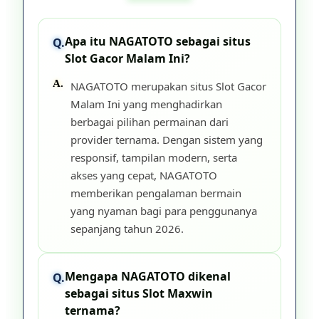
Apa itu NAGATOTO sebagai situs
Slot Gacor Malam Ini?
NAGATOTO merupakan situs Slot Gacor
Malam Ini yang menghadirkan
berbagai pilihan permainan dari
provider ternama. Dengan sistem yang
responsif, tampilan modern, serta
akses yang cepat, NAGATOTO
memberikan pengalaman bermain
yang nyaman bagi para penggunanya
sepanjang tahun 2026.
Mengapa NAGATOTO dikenal
sebagai situs Slot Maxwin
ternama?