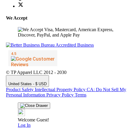
We Accept
© TP Apparel LLC 2012 - 2030
United States - $ USD
Product Safety
Intellectual Property Policy
CA: Do Not Sell My
Personal Information
Privacy Policy
Terms
Welcome Guest!
Log In