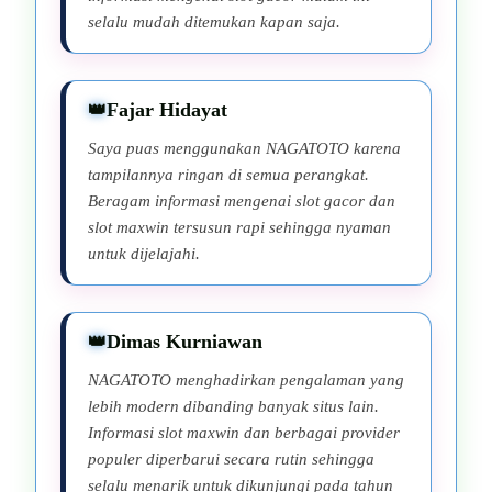
selalu mudah ditemukan kapan saja.
Fajar Hidayat
Saya puas menggunakan NAGATOTO karena
tampilannya ringan di semua perangkat.
Beragam informasi mengenai slot gacor dan
slot maxwin tersusun rapi sehingga nyaman
untuk dijelajahi.
Dimas Kurniawan
NAGATOTO menghadirkan pengalaman yang
lebih modern dibanding banyak situs lain.
Informasi slot maxwin dan berbagai provider
populer diperbarui secara rutin sehingga
selalu menarik untuk dikunjungi pada tahun