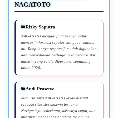
NAGATOTO
Rizky Saputra
NAGATOTO menjadi pilihan saya untuk
mencari informasi seputar slot gacor malam
ini. Tampilannya responsif, mudah digunakan,
dan menyediakan berbagai rekomendasi slot
maxwin yang selalu diperbarui sepanjang
tahun 2026.
Andi Prasetyo
Menurut saya NAGATOTO layak disebut
sebagai situs slot maxwin ternama.
Navigasinya sederhana, aksesnya cepat, dan
informasi mengenai slot gacor malam ini