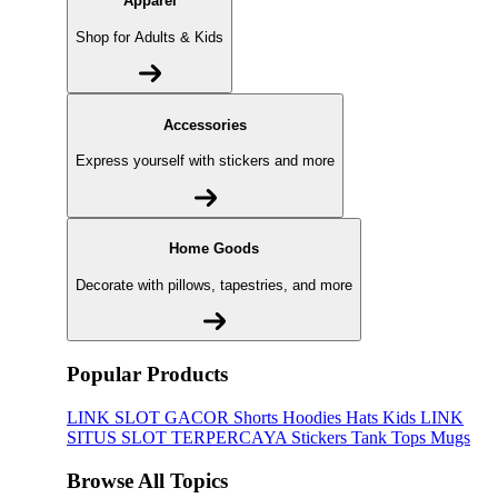
Apparel
Shop for Adults & Kids
Accessories
Express yourself with stickers and more
Home Goods
Decorate with pillows, tapestries, and more
Popular Products
LINK SLOT GACOR
Shorts
Hoodies
Hats
Kids LINK
SITUS SLOT TERPERCAYA
Stickers
Tank Tops
Mugs
Browse All Topics