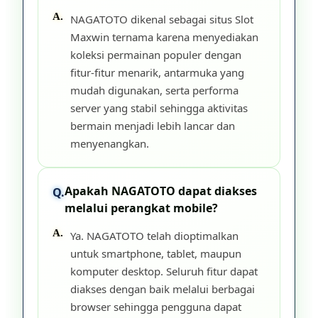
NAGATOTO dikenal sebagai situs Slot
Maxwin ternama karena menyediakan
koleksi permainan populer dengan
fitur-fitur menarik, antarmuka yang
mudah digunakan, serta performa
server yang stabil sehingga aktivitas
bermain menjadi lebih lancar dan
menyenangkan.
Apakah NAGATOTO dapat diakses
melalui perangkat mobile?
Ya. NAGATOTO telah dioptimalkan
untuk smartphone, tablet, maupun
komputer desktop. Seluruh fitur dapat
diakses dengan baik melalui berbagai
browser sehingga pengguna dapat