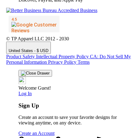
© TP Apparel LLC 2012 - 2030
United States - $ USD
Product Safety
Intellectual Property Policy
CA: Do Not Sell My
Personal Information
Privacy Policy
Terms
Welcome Guest!
Log In
Sign Up
Create an account to save your favorite designs for
viewing anytime, on any device.
Create an Account