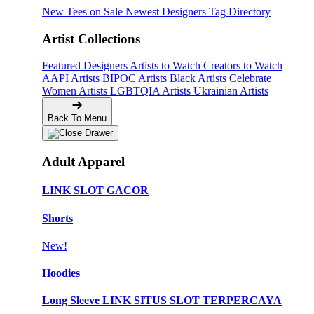
New Tees on Sale
Newest Designers
Tag Directory
Artist Collections
Featured Designers
Artists to Watch
Creators to Watch
AAPI Artists
BIPOC Artists
Black Artists
Celebrate
Women Artists
LGBTQIA Artists
Ukrainian Artists
Back To Menu
Adult Apparel
LINK SLOT GACOR
Shorts
New!
Hoodies
Long Sleeve LINK SITUS SLOT TERPERCAYA