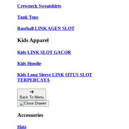
Crewneck Sweatshirts
Tank Tops
Baseball LINK AGEN SLOT
Kids Apparel
Kids LINK SLOT GACOR
Kids Hoodie
Kids Long Sleeve LINK SITUS SLOT
TERPERCAYA
Back To Menu
Accessories
Hats