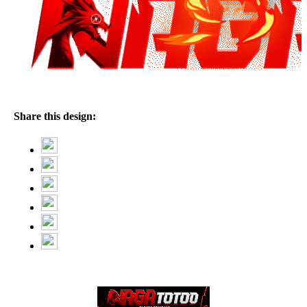
Share this design: