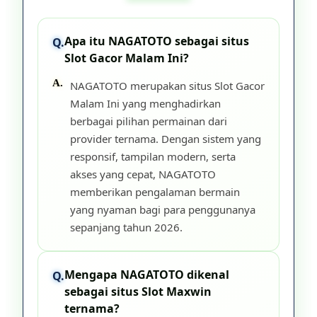
Apa itu NAGATOTO sebagai situs
Slot Gacor Malam Ini?
NAGATOTO merupakan situs Slot Gacor
Malam Ini yang menghadirkan
berbagai pilihan permainan dari
provider ternama. Dengan sistem yang
responsif, tampilan modern, serta
akses yang cepat, NAGATOTO
memberikan pengalaman bermain
yang nyaman bagi para penggunanya
sepanjang tahun 2026.
Mengapa NAGATOTO dikenal
sebagai situs Slot Maxwin
ternama?