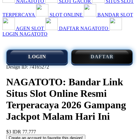
NAGATOTO
SLOT GACOR
SITUS SLOT
TERPERCAYA
SLOT ONLINE
BANDAR SLOT
AGEN SLOT
DAFTAR NAGATOTO
LOGIN NAGATOTO
LOGIN
DAFTAR
Design ID: 74165272
NAGATOTO: Bandar Link
Situs Slot Online Resmi
Terperacaya 2026 Gampang
Jackpot Malam Hari Ini
$3
IDR 77.777
Create an account to favorite this design!