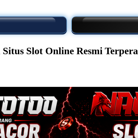
itus Slot Online Resmi Terper