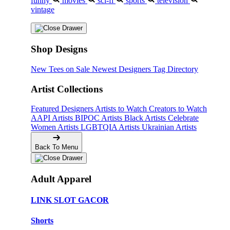
funny
movies
sci-fi
sports
television
vintage
Shop Designs
New Tees on Sale
Newest Designers
Tag Directory
Artist Collections
Featured Designers
Artists to Watch
Creators to Watch
AAPI Artists
BIPOC Artists
Black Artists
Celebrate
Women Artists
LGBTQIA Artists
Ukrainian Artists
Back To Menu
Adult Apparel
LINK SLOT GACOR
Shorts