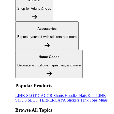
Apparel
Shop for Adults & Kids
Accessories
Express yourself with stickers and more
Home Goods
Decorate with pillows, tapestries, and more
Popular Products
LINK SLOT GACOR
Shorts
Hoodies
Hats
Kids LINK
SITUS SLOT TERPERCAYA
Stickers
Tank Tops
Mugs
Browse All Topics