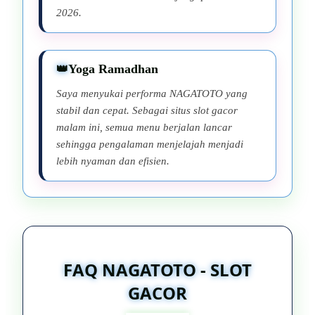
2026.
Yoga Ramadhan
Saya menyukai performa NAGATOTO yang
stabil dan cepat. Sebagai situs slot gacor
malam ini, semua menu berjalan lancar
sehingga pengalaman menjelajah menjadi
lebih nyaman dan efisien.
FAQ NAGATOTO - SLOT
GACOR