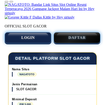
OFFICIAL SLOT GACOR
LOGIN
DAFTAR
DETAIL PLATFORM SLOT GACOR
Nama Situs
NAGATOTO
Jenis Permainan
SLOT GACOR
Minimal Deposit
IDR 5.000