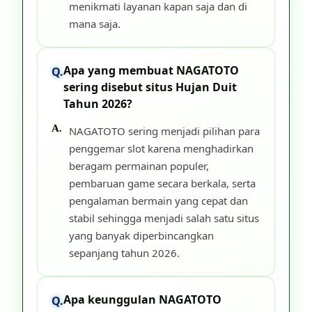
menikmati layanan kapan saja dan di
mana saja.
Apa yang membuat NAGATOTO
sering disebut situs Hujan Duit
Tahun 2026?
NAGATOTO sering menjadi pilihan para
penggemar slot karena menghadirkan
beragam permainan populer,
pembaruan game secara berkala, serta
pengalaman bermain yang cepat dan
stabil sehingga menjadi salah satu situs
yang banyak diperbincangkan
sepanjang tahun 2026.
Apa keunggulan NAGATOTO