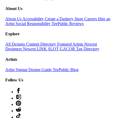
About Us
About Us
Accessibility
Create a Dashery Store
Careers
Hire an
Artist
Social Responsibility
TeePublic Reviews
Explore
All Designs
Content Directory
Featured Artists
Newest
Designers
Newest LINK SLOT GACOR
Tag Directory
Artists
Artist Signup
Design Guide
TeePublic Blog
Follow Us