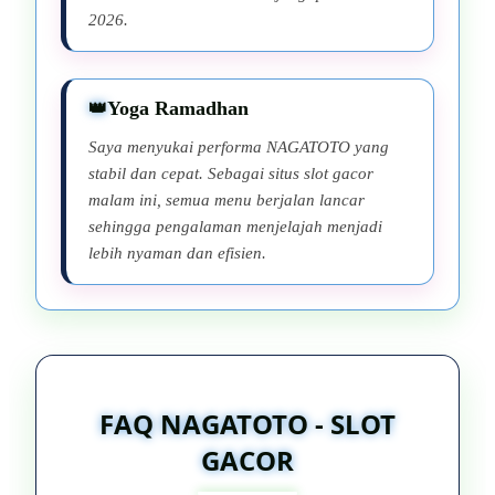
2026.
Yoga Ramadhan
Saya menyukai performa NAGATOTO yang
stabil dan cepat. Sebagai situs slot gacor
malam ini, semua menu berjalan lancar
sehingga pengalaman menjelajah menjadi
lebih nyaman dan efisien.
FAQ NAGATOTO - SLOT
GACOR