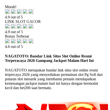
Murah!
4.9 out of 5
LINK SLOT GACOR
4.9 out of 5
Bonus Terbesar
4.6 out of 5
NAGATOTO: Bandar Link Situs Slot Online Resmi
Terperacaya 2026 Gampang Jackpot Malam Hari Ini
NAGATOTO merupakan bandar link situs slot online resmi
terpercaya 2026 yang menyediakan permainan slot Pg Soft dan
putaran slot menarik yang membantu pemain mendapatkan
kemenangan jackpot malam hari ini hanya dengan bermodal
kecil dan bet200 saat bermain.