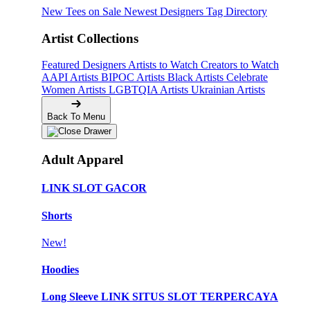
New Tees on Sale
Newest Designers
Tag Directory
Artist Collections
Featured Designers
Artists to Watch
Creators to Watch
AAPI Artists
BIPOC Artists
Black Artists
Celebrate
Women Artists
LGBTQIA Artists
Ukrainian Artists
Back To Menu
Adult Apparel
LINK SLOT GACOR
Shorts
New!
Hoodies
Long Sleeve LINK SITUS SLOT TERPERCAYA