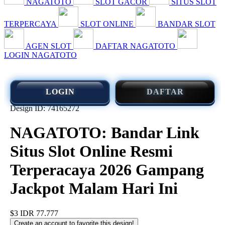
NAGATOTO
SLOT GACOR
SITUS SLOT
TERPERCAYA
SLOT ONLINE
BANDAR SLOT
AGEN SLOT
DAFTAR NAGATOTO
LOGIN NAGATOTO
LOGIN
DAFTAR
Design ID: 74165272
NAGATOTO: Bandar Link
Situs Slot Online Resmi
Terperacaya 2026 Gampang
Jackpot Malam Hari Ini
$3
IDR 77.777
Create an account to favorite this design!