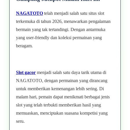
NAGATOTO
telah menjadi salah satu situs slot
terkemuka di tahun 2026, menawarkan pengalaman
bermain yang tak tertandingi. Dengan antarmuka
yang user-friendly dan koleksi permainan yang
beragam.
Slot gacor
menjadi salah satu daya tarik utama di
NAGATOTO, dengan permainan yang dirancang
untuk memberikan kemenangan lebih sering. Di
malam hari, pemain dapat menikmati berbagai jenis
slot yang telah terbukti memberikan hasil yang
memuaskan, menciptakan suasana kompetisi yang
seru.