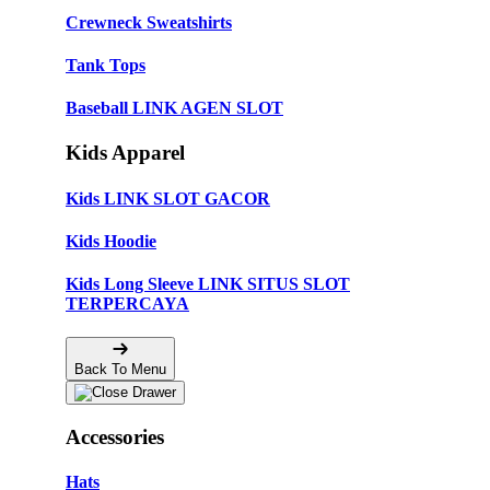
Crewneck Sweatshirts
Tank Tops
Baseball LINK AGEN SLOT
Kids Apparel
Kids LINK SLOT GACOR
Kids Hoodie
Kids Long Sleeve LINK SITUS SLOT
TERPERCAYA
Back To Menu
Accessories
Hats