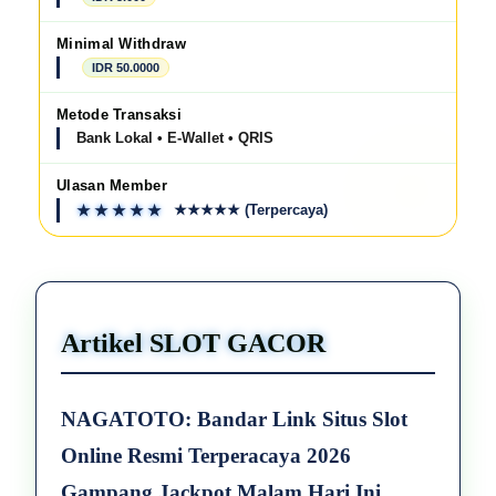
Minimal Withdraw
IDR 50.0000
Metode Transaksi
Bank Lokal • E-Wallet • QRIS
Ulasan Member
★★★★★ (Terpercaya)
Artikel SLOT GACOR
NAGATOTO: Bandar Link Situs Slot
Online Resmi Terperacaya 2026
Gampang Jackpot Malam Hari Ini