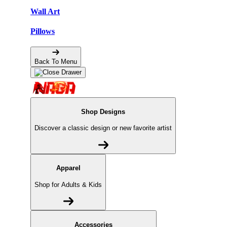
Wall Art
Pillows
Back To Menu
Shop Designs
Discover a classic design or new favorite artist
Apparel
Shop for Adults & Kids
Accessories