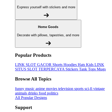
Express yourself with stickers and more
Home Goods
Decorate with pillows, tapestries, and more
Popular Products
LINK SLOT GACOR
Shorts
Hoodies
Hats
Kids LINK
SITUS SLOT TERPERCAYA
Stickers
Tank Tops
Mugs
Browse All Topics
funny
music
anime
movies
television
sports
sci-fi
vintage
animals
drinks
food
politics
All Popular Designs
Support