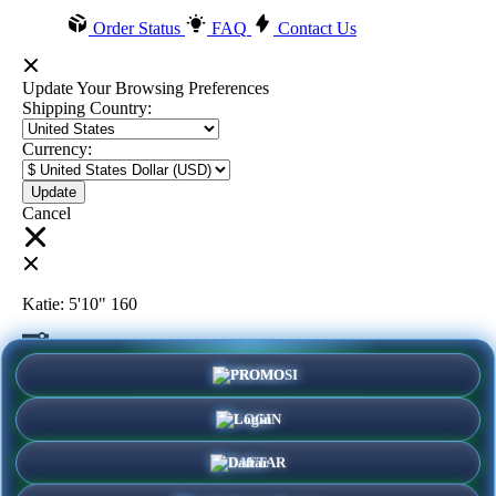
Order Status
FAQ
Contact Us
Update Your Browsing Preferences
Shipping Country:
Currency:
Cancel
Katie:
5'10"
160
PROMO
Select your person:
Male
Female
LOGIN
Height
Short
Med
Tall
DAFTAR
Weight
Slim
Avg
Heavy