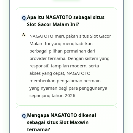
Apa itu NAGATOTO sebagai situs
Slot Gacor Malam Ini?
NAGATOTO merupakan situs Slot Gacor
Malam Ini yang menghadirkan
berbagai pilihan permainan dari
provider ternama. Dengan sistem yang
responsif, tampilan modern, serta
akses yang cepat, NAGATOTO
memberikan pengalaman bermain
yang nyaman bagi para penggunanya
sepanjang tahun 2026.
Mengapa NAGATOTO dikenal
sebagai situs Slot Maxwin
ternama?