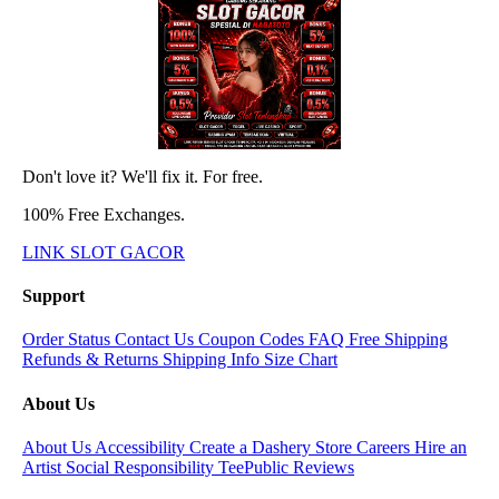
Don't love it? We'll fix it. For free.
100% Free Exchanges.
LINK SLOT GACOR
Support
Order Status
Contact Us
Coupon Codes
FAQ
Free Shipping
Refunds & Returns
Shipping Info
Size Chart
About Us
About Us
Accessibility
Create a Dashery Store
Careers
Hire an
Artist
Social Responsibility
TeePublic Reviews