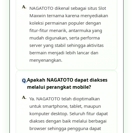
NAGATOTO dikenal sebagai situs Slot
Maxwin ternama karena menyediakan
koleksi permainan populer dengan
fitur-fitur menarik, antarmuka yang
mudah digunakan, serta performa
server yang stabil sehingga aktivitas
bermain menjadi lebih lancar dan
menyenangkan.
Apakah NAGATOTO dapat diakses
melalui perangkat mobile?
Ya. NAGATOTO telah dioptimalkan
untuk smartphone, tablet, maupun
komputer desktop. Seluruh fitur dapat
diakses dengan baik melalui berbagai
browser sehingga pengguna dapat