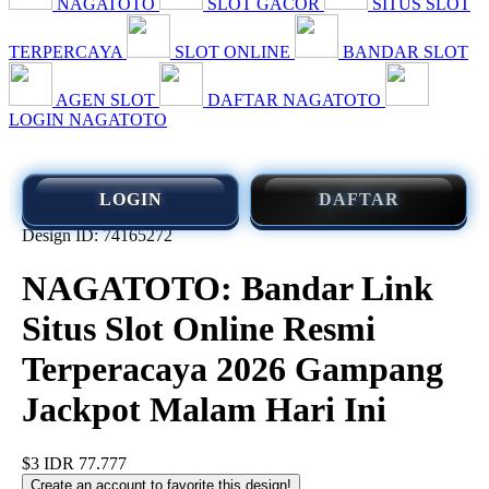
NAGATOTO
SLOT GACOR
SITUS SLOT
TERPERCAYA
SLOT ONLINE
BANDAR SLOT
AGEN SLOT
DAFTAR NAGATOTO
LOGIN NAGATOTO
LOGIN
DAFTAR
Design ID: 74165272
NAGATOTO: Bandar Link
Situs Slot Online Resmi
Terperacaya 2026 Gampang
Jackpot Malam Hari Ini
$3
IDR 77.777
Create an account to favorite this design!