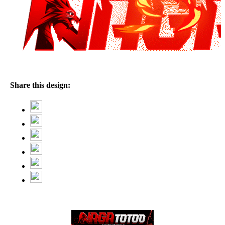
Share this design: