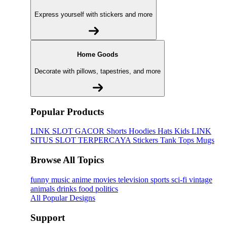
Express yourself with stickers and more
Home Goods
Decorate with pillows, tapestries, and more
Popular Products
LINK SLOT GACOR
Shorts
Hoodies
Hats
Kids LINK
SITUS SLOT TERPERCAYA
Stickers
Tank Tops
Mugs
Browse All Topics
funny
music
anime
movies
television
sports
sci-fi
vintage
animals
drinks
food
politics
All Popular Designs
Support