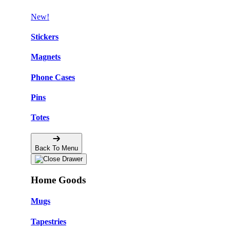
New!
Stickers
Magnets
Phone Cases
Pins
Totes
Back To Menu
Home Goods
Mugs
Tapestries