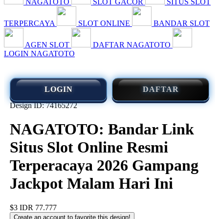
NAGATOTO
SLOT GACOR
SITUS SLOT
TERPERCAYA
SLOT ONLINE
BANDAR SLOT
AGEN SLOT
DAFTAR NAGATOTO
LOGIN NAGATOTO
LOGIN
DAFTAR
Design ID: 74165272
NAGATOTO: Bandar Link
Situs Slot Online Resmi
Terperacaya 2026 Gampang
Jackpot Malam Hari Ini
$3
IDR 77.777
Create an account to favorite this design!