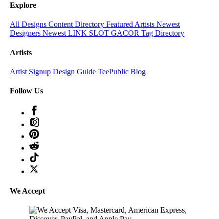
Explore
All Designs
Content Directory
Featured Artists
Newest
Designers
Newest LINK SLOT GACOR
Tag Directory
Artists
Artist Signup
Design Guide
TeePublic Blog
Follow Us
We Accept