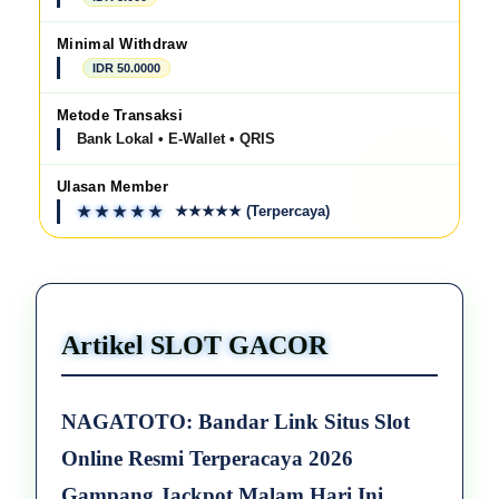
Minimal Withdraw
IDR 50.0000
Metode Transaksi
Bank Lokal • E-Wallet • QRIS
Ulasan Member
★★★★★ (Terpercaya)
Artikel SLOT GACOR
NAGATOTO: Bandar Link Situs Slot
Online Resmi Terperacaya 2026
Gampang Jackpot Malam Hari Ini