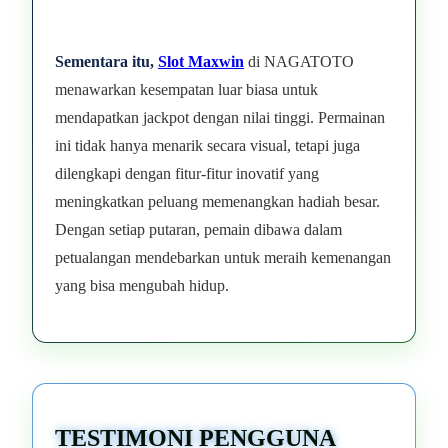
Sementara itu,
Slot Maxwin
di NAGATOTO
menawarkan kesempatan luar biasa untuk
mendapatkan jackpot dengan nilai tinggi. Permainan
ini tidak hanya menarik secara visual, tetapi juga
dilengkapi dengan fitur-fitur inovatif yang
meningkatkan peluang memenangkan hadiah besar.
Dengan setiap putaran, pemain dibawa dalam
petualangan mendebarkan untuk meraih kemenangan
yang bisa mengubah hidup.
TESTIMONI PENGGUNA