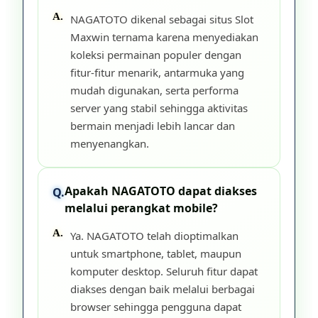
NAGATOTO dikenal sebagai situs Slot
Maxwin ternama karena menyediakan
koleksi permainan populer dengan
fitur-fitur menarik, antarmuka yang
mudah digunakan, serta performa
server yang stabil sehingga aktivitas
bermain menjadi lebih lancar dan
menyenangkan.
Apakah NAGATOTO dapat diakses
melalui perangkat mobile?
Ya. NAGATOTO telah dioptimalkan
untuk smartphone, tablet, maupun
komputer desktop. Seluruh fitur dapat
diakses dengan baik melalui berbagai
browser sehingga pengguna dapat