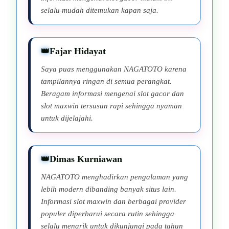
selalu mudah ditemukan kapan saja.
Fajar Hidayat
Saya puas menggunakan NAGATOTO karena
tampilannya ringan di semua perangkat.
Beragam informasi mengenai slot gacor dan
slot maxwin tersusun rapi sehingga nyaman
untuk dijelajahi.
Dimas Kurniawan
NAGATOTO menghadirkan pengalaman yang
lebih modern dibanding banyak situs lain.
Informasi slot maxwin dan berbagai provider
populer diperbarui secara rutin sehingga
selalu menarik untuk dikunjungi pada tahun