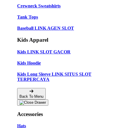
Crewneck Sweatshirts
Tank Tops
Baseball LINK AGEN SLOT
Kids Apparel
Kids LINK SLOT GACOR
Kids Hoodie
Kids Long Sleeve LINK SITUS SLOT
TERPERCAYA
Back To Menu
Accessories
Hats