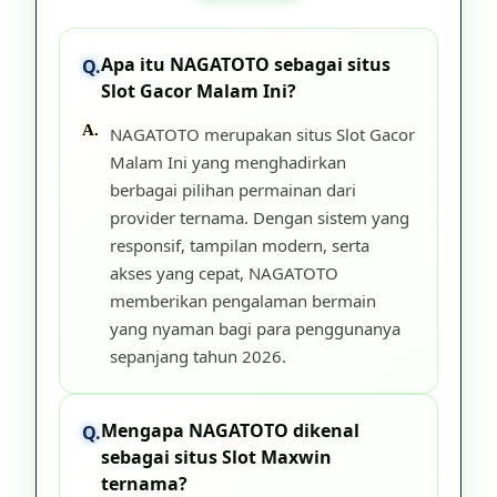
Apa itu NAGATOTO sebagai situs
Slot Gacor Malam Ini?
NAGATOTO merupakan situs Slot Gacor
Malam Ini yang menghadirkan
berbagai pilihan permainan dari
provider ternama. Dengan sistem yang
responsif, tampilan modern, serta
akses yang cepat, NAGATOTO
memberikan pengalaman bermain
yang nyaman bagi para penggunanya
sepanjang tahun 2026.
Mengapa NAGATOTO dikenal
sebagai situs Slot Maxwin
ternama?