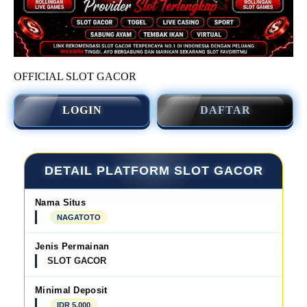
OFFICIAL SLOT GACOR
LOGIN
DAFTAR
DETAIL PLATFORM SLOT GACOR
Nama Situs
NAGATOTO
Jenis Permainan
SLOT GACOR
Minimal Deposit
IDR 5.000