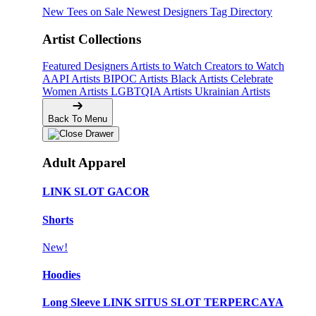
New Tees on Sale
Newest Designers
Tag Directory
Artist Collections
Featured Designers
Artists to Watch
Creators to Watch
AAPI Artists
BIPOC Artists
Black Artists
Celebrate
Women Artists
LGBTQIA Artists
Ukrainian Artists
Back To Menu
Adult Apparel
LINK SLOT GACOR
Shorts
New!
Hoodies
Long Sleeve LINK SITUS SLOT TERPERCAYA