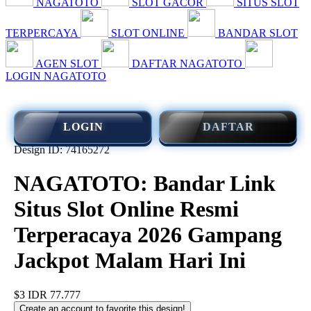
NAGATOTO
SLOT GACOR
SITUS SLOT
TERPERCAYA
SLOT ONLINE
BANDAR SLOT
AGEN SLOT
DAFTAR NAGATOTO
LOGIN NAGATOTO
LOGIN
DAFTAR
Design ID: 74165272
NAGATOTO: Bandar Link
Situs Slot Online Resmi
Terperacaya 2026 Gampang
Jackpot Malam Hari Ini
$3
IDR 77.777
Create an account to favorite this design!