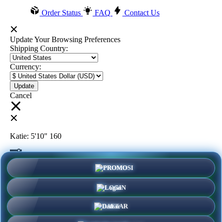
Order Status
FAQ
Contact Us
Update Your Browsing Preferences
Shipping Country:
Currency:
Cancel
Katie:
5'10"
160
PROMO
Select your person:
Male
Female
LOGIN
Height
Short
Med
Tall
Weight
DAFTAR
Slim
Avg
Heavy