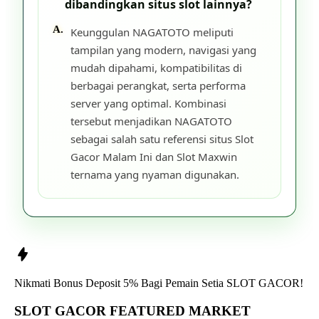
dibandingkan situs slot lainnya?
Keunggulan NAGATOTO meliputi
tampilan yang modern, navigasi yang
mudah dipahami, kompatibilitas di
berbagai perangkat, serta performa
server yang optimal. Kombinasi
tersebut menjadikan NAGATOTO
sebagai salah satu referensi situs Slot
Gacor Malam Ini dan Slot Maxwin
ternama yang nyaman digunakan.
Nikmati
Bonus Deposit 5%
Bagi Pemain Setia
SLOT GACOR!
SLOT GACOR FEATURED MARKET