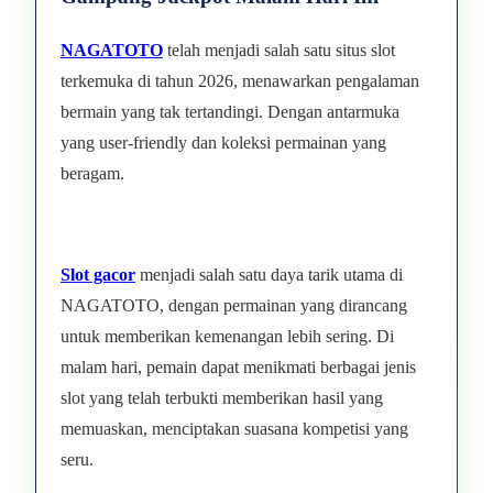
NAGATOTO
telah menjadi salah satu situs slot
terkemuka di tahun 2026, menawarkan pengalaman
bermain yang tak tertandingi. Dengan antarmuka
yang user-friendly dan koleksi permainan yang
beragam.
Slot gacor
menjadi salah satu daya tarik utama di
NAGATOTO, dengan permainan yang dirancang
untuk memberikan kemenangan lebih sering. Di
malam hari, pemain dapat menikmati berbagai jenis
slot yang telah terbukti memberikan hasil yang
memuaskan, menciptakan suasana kompetisi yang
seru.