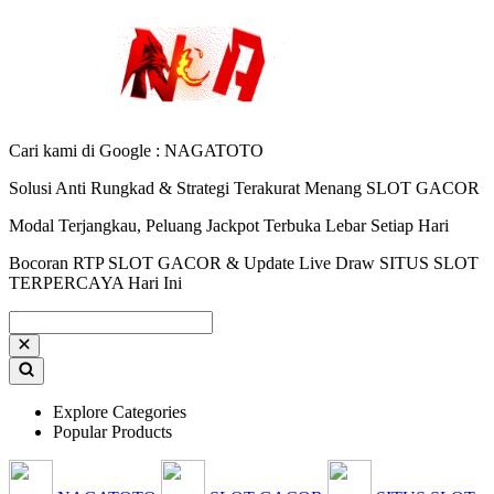
Cari kami di Google : NAGATOTO
Solusi Anti Rungkad & Strategi Terakurat Menang SLOT GACOR
Modal Terjangkau, Peluang Jackpot Terbuka Lebar Setiap Hari
Bocoran RTP SLOT GACOR & Update Live Draw SITUS SLOT
TERPERCAYA Hari Ini
Explore Categories
Popular Products