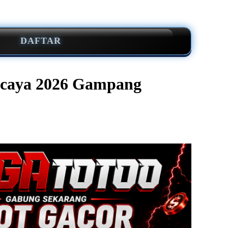
DAFTAR
acaya 2026 Gampang