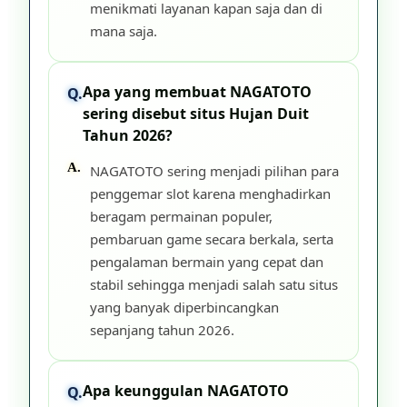
menikmati layanan kapan saja dan di
mana saja.
Apa yang membuat NAGATOTO
sering disebut situs Hujan Duit
Tahun 2026?
NAGATOTO sering menjadi pilihan para
penggemar slot karena menghadirkan
beragam permainan populer,
pembaruan game secara berkala, serta
pengalaman bermain yang cepat dan
stabil sehingga menjadi salah satu situs
yang banyak diperbincangkan
sepanjang tahun 2026.
Apa keunggulan NAGATOTO