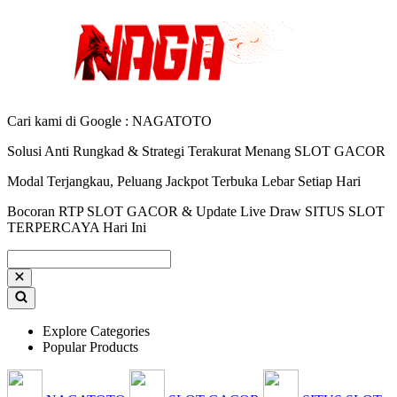
Cari kami di Google : NAGATOTO
Solusi Anti Rungkad & Strategi Terakurat Menang SLOT GACOR
Modal Terjangkau, Peluang Jackpot Terbuka Lebar Setiap Hari
Bocoran RTP SLOT GACOR & Update Live Draw SITUS SLOT
TERPERCAYA Hari Ini
Explore Categories
Popular Products