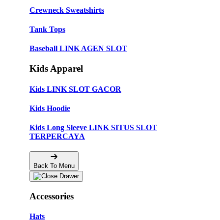
Crewneck Sweatshirts
Tank Tops
Baseball LINK AGEN SLOT
Kids Apparel
Kids LINK SLOT GACOR
Kids Hoodie
Kids Long Sleeve LINK SITUS SLOT
TERPERCAYA
Back To Menu
Accessories
Hats