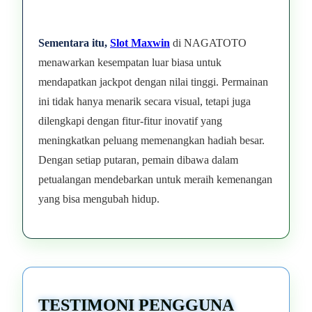
Sementara itu,
Slot Maxwin
di NAGATOTO
menawarkan kesempatan luar biasa untuk
mendapatkan jackpot dengan nilai tinggi. Permainan
ini tidak hanya menarik secara visual, tetapi juga
dilengkapi dengan fitur-fitur inovatif yang
meningkatkan peluang memenangkan hadiah besar.
Dengan setiap putaran, pemain dibawa dalam
petualangan mendebarkan untuk meraih kemenangan
yang bisa mengubah hidup.
TESTIMONI PENGGUNA