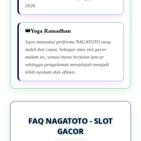
2026.
Yoga Ramadhan
Saya menyukai performa NAGATOTO yang
stabil dan cepat. Sebagai situs slot gacor
malam ini, semua menu berjalan lancar
sehingga pengalaman menjelajah menjadi
lebih nyaman dan efisien.
FAQ NAGATOTO - SLOT
GACOR