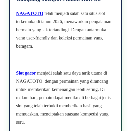
NAGATOTO
telah menjadi salah satu situs slot
terkemuka di tahun 2026, menawarkan pengalaman
bermain yang tak tertandingi. Dengan antarmuka
yang user-friendly dan koleksi permainan yang
beragam.
Slot gacor
menjadi salah satu daya tarik utama di
NAGATOTO, dengan permainan yang dirancang
untuk memberikan kemenangan lebih sering. Di
malam hari, pemain dapat menikmati berbagai jenis
slot yang telah terbukti memberikan hasil yang
memuaskan, menciptakan suasana kompetisi yang
seru.