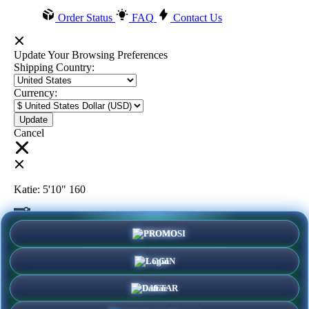
Order Status
FAQ
Contact Us
Update Your Browsing Preferences
Shipping Country:
Currency:
Cancel
Katie:
5'10"
160
PROMO
Select your person:
Male
Female
LOGIN
Height
Short
Med
Tall
DAFTAR
Weight
Slim
Avg
Heavy