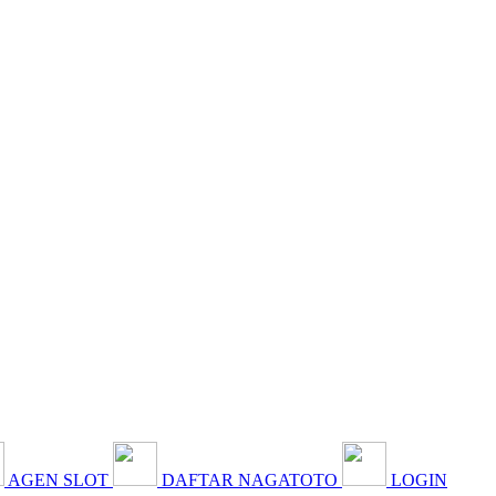
AGEN SLOT
DAFTAR NAGATOTO
LOGIN