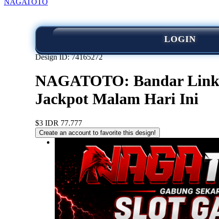
NAGATOTO
LOGIN
Design ID: 74165272
NAGATOTO: Bandar Link S
Jackpot Malam Hari Ini
$3
IDR 77.777
Create an account to favorite this design!