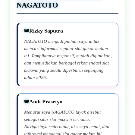
NAGATOTO
Rizky Saputra
NAGATOTO menjadi pilihan saya untuk
mencari informasi seputar slot gacor malam
ini. Tampilannya responsif, mudah digunakan,
dan menyediakan berbagai rekomendasi slot
maxwin yang selalu diperbarui sepanjang
tahun 2026.
Andi Prasetyo
Menurut saya NAGATOTO layak disebut
sebagai situs slot maxwin ternama.
Navigasinya sederhana, aksesnya cepat, dan
informasi mengenai slot gacor malam ini