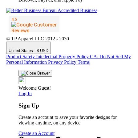
© TP Apparel LLC 2012 - 2030
United States - $ USD
Product Safety
Intellectual Property Policy
CA: Do Not Sell My
Personal Information
Privacy Policy
Terms
Welcome Guest!
Log In
Sign Up
Create an account to save your favorite designs for
viewing anytime, on any device.
Create an Account