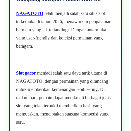
NAGATOTO
telah menjadi salah satu situs slot
terkemuka di tahun 2026, menawarkan pengalaman
bermain yang tak tertandingi. Dengan antarmuka
yang user-friendly dan koleksi permainan yang
beragam.
Slot gacor
menjadi salah satu daya tarik utama di
NAGATOTO, dengan permainan yang dirancang
untuk memberikan kemenangan lebih sering. Di
malam hari, pemain dapat menikmati berbagai jenis
slot yang telah terbukti memberikan hasil yang
memuaskan, menciptakan suasana kompetisi yang
seru.