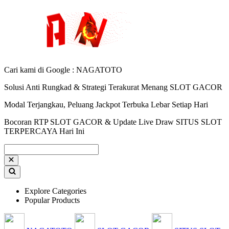
Cari kami di Google : NAGATOTO
Solusi Anti Rungkad & Strategi Terakurat Menang SLOT GACOR
Modal Terjangkau, Peluang Jackpot Terbuka Lebar Setiap Hari
Bocoran RTP SLOT GACOR & Update Live Draw SITUS SLOT
TERPERCAYA Hari Ini
Explore Categories
Popular Products