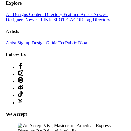
Explore
All Designs
Content Directory
Featured Artists
Newest
Designers
Newest LINK SLOT GACOR
Tag Directory
Artists
Artist Signup
Design Guide
TeePublic Blog
Follow Us
We Accept