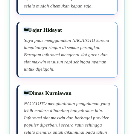
selalu mudah ditemukan kapan saja.
Fajar Hidayat
Saya puas menggunakan NAGATOTO karena
tampilannya ringan di semua perangkat.
Beragam informasi mengenai slot gacor dan
slot maxwin tersusun rapi sehingga nyaman
untuk dijelajahi.
Dimas Kurniawan
NAGATOTO menghadirkan pengalaman yang
lebih modern dibanding banyak situs lain.
Informasi slot maxwin dan berbagai provider
populer diperbarui secara rutin sehingga
selalu menarik untuk dikunjungi pada tahun