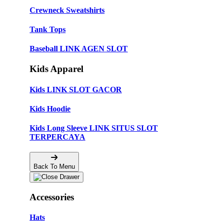
Crewneck Sweatshirts
Tank Tops
Baseball LINK AGEN SLOT
Kids Apparel
Kids LINK SLOT GACOR
Kids Hoodie
Kids Long Sleeve LINK SITUS SLOT
TERPERCAYA
Back To Menu
Accessories
Hats