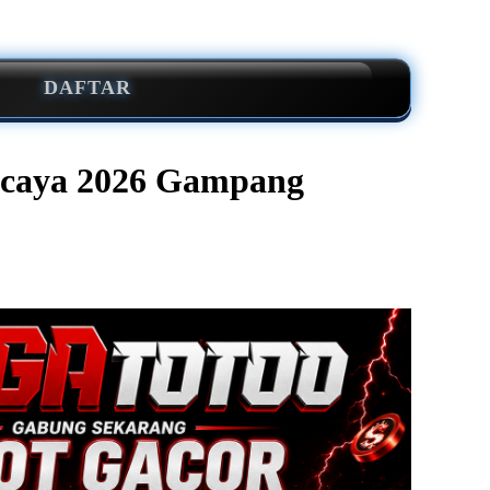
DAFTAR
acaya 2026 Gampang