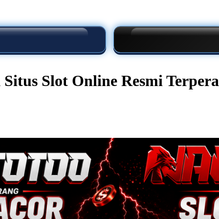
itus Slot Online Resmi Terper