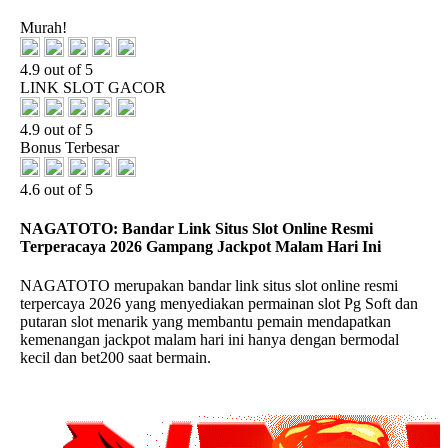
Murah!
4.9 out of 5
LINK SLOT GACOR
4.9 out of 5
Bonus Terbesar
4.6 out of 5
NAGATOTO: Bandar Link Situs Slot Online Resmi
Terperacaya 2026 Gampang Jackpot Malam Hari Ini
NAGATOTO merupakan bandar link situs slot online resmi
terpercaya 2026 yang menyediakan permainan slot Pg Soft dan
putaran slot menarik yang membantu pemain mendapatkan
kemenangan jackpot malam hari ini hanya dengan bermodal
kecil dan bet200 saat bermain.