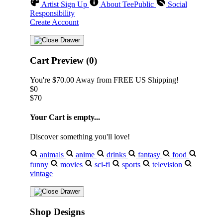
Artist Sign Up
About TeePublic
Social
Responsibility
Create Account
Cart Preview (0)
You're
$70.00
Away from
FREE US Shipping!
$0
$70
Your Cart is empty...
Discover something you'll love!
animals
anime
drinks
fantasy
food
funny
movies
sci-fi
sports
television
vintage
Shop Designs