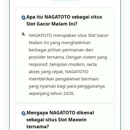
Apa itu NAGATOTO sebagai situs
Slot Gacor Malam Ini?
NAGATOTO merupakan situs Slot Gacor
Malam Ini yang menghadirkan
berbagai pilihan permainan dari
provider ternama. Dengan sistem yang
responsif, tampilan modern, serta
akses yang cepat, NAGATOTO
memberikan pengalaman bermain
yang nyaman bagi para penggunanya
sepanjang tahun 2026.
Mengapa NAGATOTO dikenal
sebagai situs Slot Maxwin
ternama?