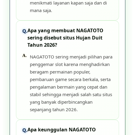
menikmati layanan kapan saja dan di
mana saja.
Apa yang membuat NAGATOTO
sering disebut situs Hujan Duit
Tahun 2026?
NAGATOTO sering menjadi pilihan para
penggemar slot karena menghadirkan
beragam permainan populer,
pembaruan game secara berkala, serta
pengalaman bermain yang cepat dan
stabil sehingga menjadi salah satu situs
yang banyak diperbincangkan
sepanjang tahun 2026.
Apa keunggulan NAGATOTO