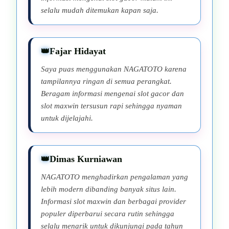
selalu mudah ditemukan kapan saja.
Fajar Hidayat
Saya puas menggunakan NAGATOTO karena
tampilannya ringan di semua perangkat.
Beragam informasi mengenai slot gacor dan
slot maxwin tersusun rapi sehingga nyaman
untuk dijelajahi.
Dimas Kurniawan
NAGATOTO menghadirkan pengalaman yang
lebih modern dibanding banyak situs lain.
Informasi slot maxwin dan berbagai provider
populer diperbarui secara rutin sehingga
selalu menarik untuk dikunjungi pada tahun