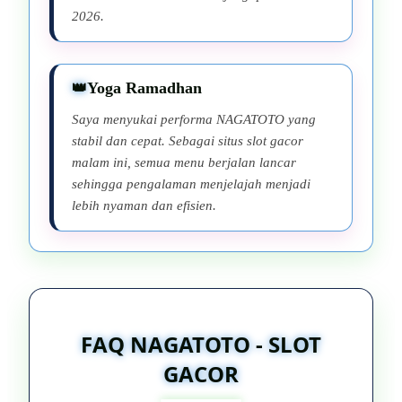
2026.
Yoga Ramadhan
Saya menyukai performa NAGATOTO yang
stabil dan cepat. Sebagai situs slot gacor
malam ini, semua menu berjalan lancar
sehingga pengalaman menjelajah menjadi
lebih nyaman dan efisien.
FAQ NAGATOTO - SLOT
GACOR