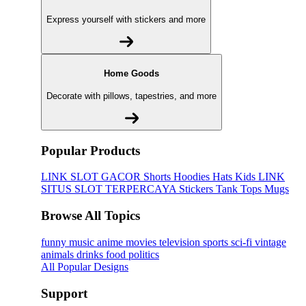
Express yourself with stickers and more
Home Goods
Decorate with pillows, tapestries, and more
Popular Products
LINK SLOT GACOR
Shorts
Hoodies
Hats
Kids LINK
SITUS SLOT TERPERCAYA
Stickers
Tank Tops
Mugs
Browse All Topics
funny
music
anime
movies
television
sports
sci-fi
vintage
animals
drinks
food
politics
All Popular Designs
Support