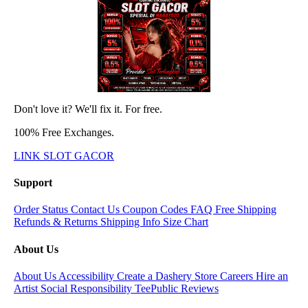
Don't love it? We'll fix it. For free.
100% Free Exchanges.
LINK SLOT GACOR
Support
Order Status
Contact Us
Coupon Codes
FAQ
Free Shipping
Refunds & Returns
Shipping Info
Size Chart
About Us
About Us
Accessibility
Create a Dashery Store
Careers
Hire an
Artist
Social Responsibility
TeePublic Reviews