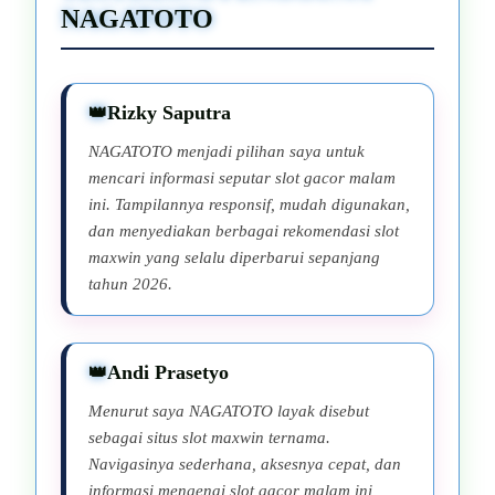
NAGATOTO
Rizky Saputra
NAGATOTO menjadi pilihan saya untuk
mencari informasi seputar slot gacor malam
ini. Tampilannya responsif, mudah digunakan,
dan menyediakan berbagai rekomendasi slot
maxwin yang selalu diperbarui sepanjang
tahun 2026.
Andi Prasetyo
Menurut saya NAGATOTO layak disebut
sebagai situs slot maxwin ternama.
Navigasinya sederhana, aksesnya cepat, dan
informasi mengenai slot gacor malam ini