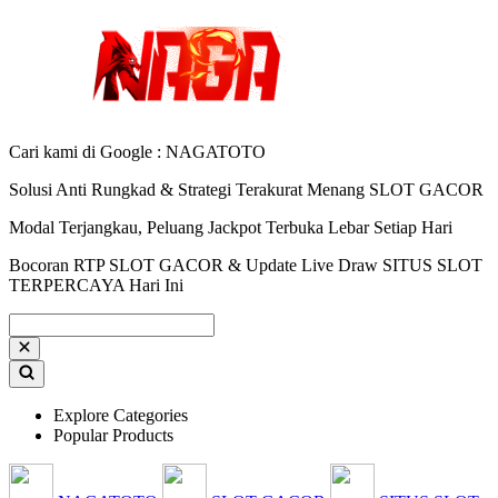
Cari kami di Google : NAGATOTO
Solusi Anti Rungkad & Strategi Terakurat Menang SLOT GACOR
Modal Terjangkau, Peluang Jackpot Terbuka Lebar Setiap Hari
Bocoran RTP SLOT GACOR & Update Live Draw SITUS SLOT
TERPERCAYA Hari Ini
Explore Categories
Popular Products