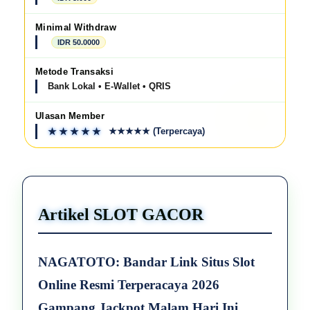
Minimal Withdraw
IDR 50.0000
Metode Transaksi
Bank Lokal • E-Wallet • QRIS
Ulasan Member
★★★★★ (Terpercaya)
Artikel SLOT GACOR
NAGATOTO: Bandar Link Situs Slot
Online Resmi Terperacaya 2026
Gampang Jackpot Malam Hari Ini