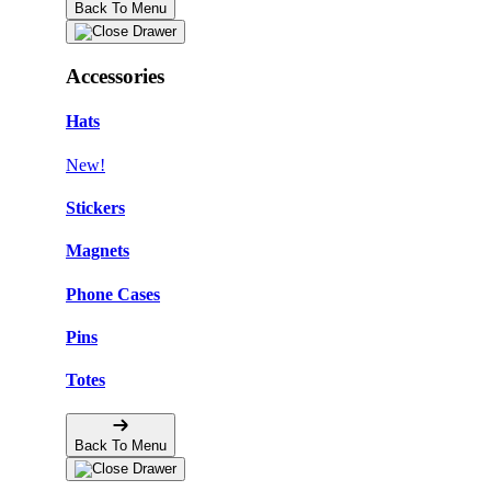
Back To Menu
Accessories
Hats
New!
Stickers
Magnets
Phone Cases
Pins
Totes
Back To Menu