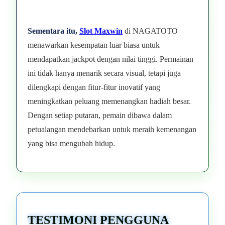
Sementara itu,
Slot Maxwin
di NAGATOTO
menawarkan kesempatan luar biasa untuk
mendapatkan jackpot dengan nilai tinggi. Permainan
ini tidak hanya menarik secara visual, tetapi juga
dilengkapi dengan fitur-fitur inovatif yang
meningkatkan peluang memenangkan hadiah besar.
Dengan setiap putaran, pemain dibawa dalam
petualangan mendebarkan untuk meraih kemenangan
yang bisa mengubah hidup.
TESTIMONI PENGGUNA