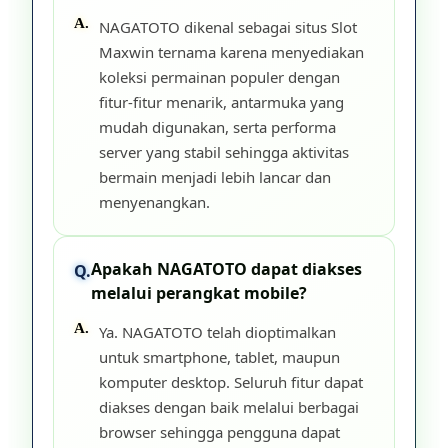
NAGATOTO dikenal sebagai situs Slot
Maxwin ternama karena menyediakan
koleksi permainan populer dengan
fitur-fitur menarik, antarmuka yang
mudah digunakan, serta performa
server yang stabil sehingga aktivitas
bermain menjadi lebih lancar dan
menyenangkan.
Apakah NAGATOTO dapat diakses
melalui perangkat mobile?
Ya. NAGATOTO telah dioptimalkan
untuk smartphone, tablet, maupun
komputer desktop. Seluruh fitur dapat
diakses dengan baik melalui berbagai
browser sehingga pengguna dapat