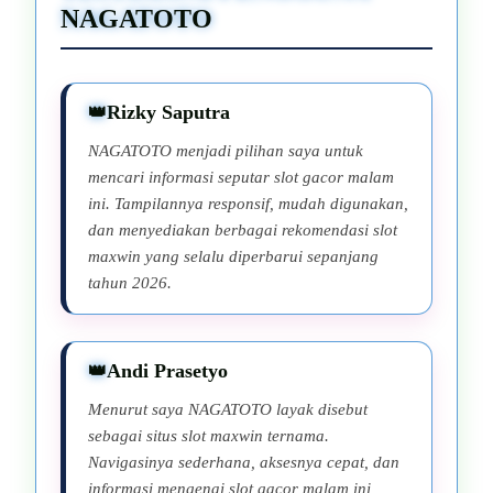
NAGATOTO
Rizky Saputra
NAGATOTO menjadi pilihan saya untuk
mencari informasi seputar slot gacor malam
ini. Tampilannya responsif, mudah digunakan,
dan menyediakan berbagai rekomendasi slot
maxwin yang selalu diperbarui sepanjang
tahun 2026.
Andi Prasetyo
Menurut saya NAGATOTO layak disebut
sebagai situs slot maxwin ternama.
Navigasinya sederhana, aksesnya cepat, dan
informasi mengenai slot gacor malam ini