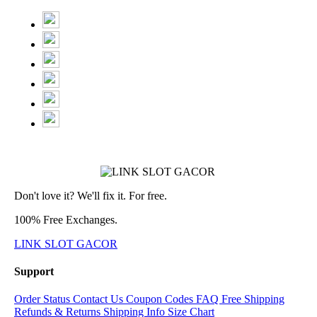
Don't love it? We'll fix it. For free.
100% Free Exchanges.
LINK SLOT GACOR
Support
Order Status
Contact Us
Coupon Codes
FAQ
Free Shipping
Refunds & Returns
Shipping Info
Size Chart