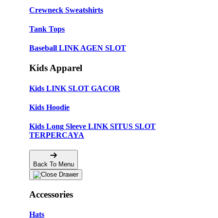
Crewneck Sweatshirts
Tank Tops
Baseball LINK AGEN SLOT
Kids Apparel
Kids LINK SLOT GACOR
Kids Hoodie
Kids Long Sleeve LINK SITUS SLOT
TERPERCAYA
Back To Menu
Accessories
Hats