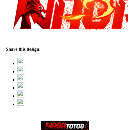
Share this design: