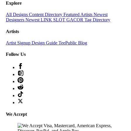
Explore
All Designs
Content Directory
Featured Artists
Newest
Designers
Newest LINK SLOT GACOR
Tag Directory
Artists
Artist Signup
Design Guide
TeePublic Blog
Follow Us
We Accept