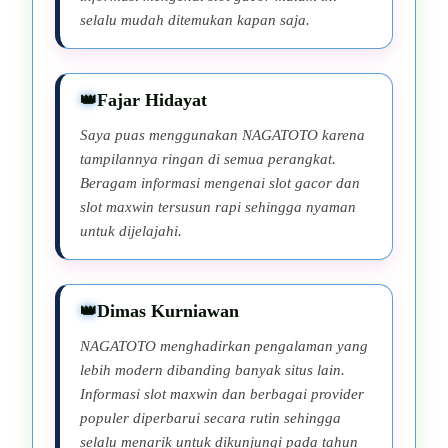
selalu mudah ditemukan kapan saja.
Fajar Hidayat
Saya puas menggunakan NAGATOTO karena
tampilannya ringan di semua perangkat.
Beragam informasi mengenai slot gacor dan
slot maxwin tersusun rapi sehingga nyaman
untuk dijelajahi.
Dimas Kurniawan
NAGATOTO menghadirkan pengalaman yang
lebih modern dibanding banyak situs lain.
Informasi slot maxwin dan berbagai provider
populer diperbarui secara rutin sehingga
selalu menarik untuk dikunjungi pada tahun