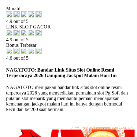
Murah!
4.9 out of 5
LINK SLOT GACOR
4.9 out of 5
Bonus Terbesar
4.6 out of 5
NAGATOTO: Bandar Link Situs Slot Online Resmi
Terperacaya 2026 Gampang Jackpot Malam Hari Ini
NAGATOTO merupakan bandar link situs slot online resmi
terpercaya 2026 yang menyediakan permainan slot Pg Soft dan
putaran slot menarik yang membantu pemain mendapatkan
kemenangan jackpot malam hari ini hanya dengan bermodal
kecil dan bet200 saat bermain.