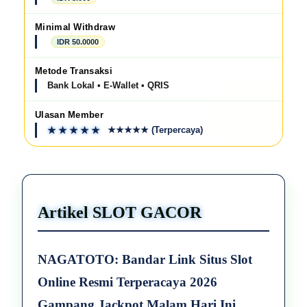
Minimal Withdraw
IDR 50.0000
Metode Transaksi
Bank Lokal • E-Wallet • QRIS
Ulasan Member
★★★★★ (Terpercaya)
Artikel SLOT GACOR
NAGATOTO: Bandar Link Situs Slot
Online Resmi Terperacaya 2026
Gampang Jackpot Malam Hari Ini