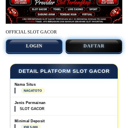
OFFICIAL SLOT GACOR
LOGIN
DAFTAR
DETAIL PLATFORM SLOT GACOR
Nama Situs
NAGATOTO
Jenis Permainan
SLOT GACOR
Minimal Deposit
IDR 5.000