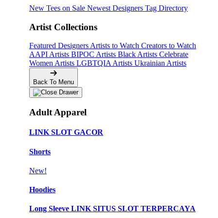
New Tees on Sale
Newest Designers
Tag Directory
Artist Collections
Featured Designers
Artists to Watch
Creators to Watch
AAPI Artists
BIPOC Artists
Black Artists
Celebrate
Women Artists
LGBTQIA Artists
Ukrainian Artists
Back To Menu
Adult Apparel
LINK SLOT GACOR
Shorts
New!
Hoodies
Long Sleeve LINK SITUS SLOT TERPERCAYA