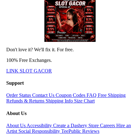
Don't love it? We'll fix it. For free.
100% Free Exchanges.
LINK SLOT GACOR
Support
Order Status
Contact Us
Coupon Codes
FAQ
Free Shipping
Refunds & Returns
Shipping Info
Size Chart
About Us
About Us
Accessibility
Create a Dashery Store
Careers
Hire an
Artist
Social Responsibility
TeePublic Reviews