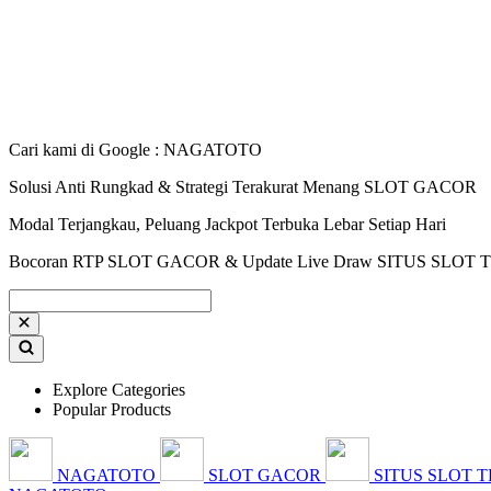
Cari kami di Google : NAGATOTO
Solusi Anti Rungkad & Strategi Terakurat Menang SLOT GACOR
Modal Terjangkau, Peluang Jackpot Terbuka Lebar Setiap Hari
Bocoran RTP SLOT GACOR & Update Live Draw SITUS SLOT 
Explore Categories
Popular Products
NAGATOTO
SLOT GACOR
SITUS SLOT 