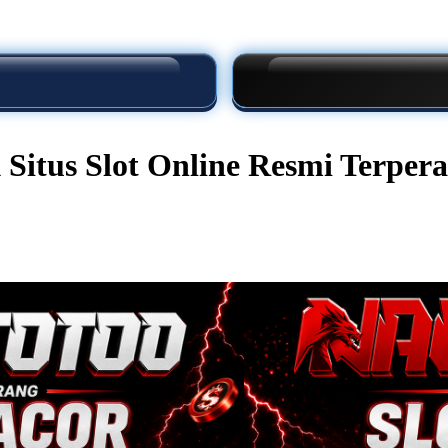
itus Slot Online Resmi Terper