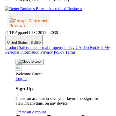
© TP Apparel LLC 2012 - 2030
United States - $ USD
Product Safety
Intellectual Property Policy
CA: Do Not Sell My
Personal Information
Privacy Policy
Terms
Welcome Guest!
Log In
Sign Up
Create an account to save your favorite designs for
viewing anytime, on any device.
Create an Account