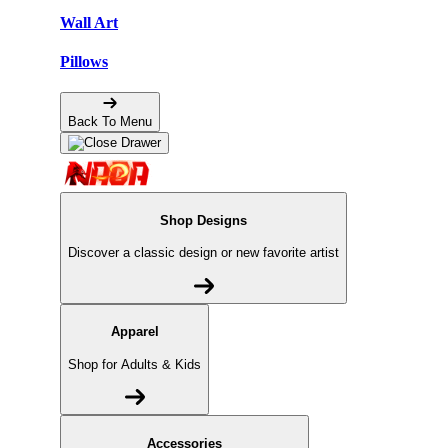
Wall Art
Pillows
Back To Menu
Shop Designs
Discover a classic design or new favorite artist
Apparel
Shop for Adults & Kids
Accessories