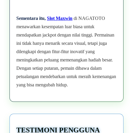
Sementara itu,
Slot Maxwin
di NAGATOTO
menawarkan kesempatan luar biasa untuk
mendapatkan jackpot dengan nilai tinggi. Permainan
ini tidak hanya menarik secara visual, tetapi juga
dilengkapi dengan fitur-fitur inovatif yang
meningkatkan peluang memenangkan hadiah besar.
Dengan setiap putaran, pemain dibawa dalam
petualangan mendebarkan untuk meraih kemenangan
yang bisa mengubah hidup.
TESTIMONI PENGGUNA