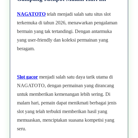
NAGATOTO
telah menjadi salah satu situs slot
terkemuka di tahun 2026, menawarkan pengalaman
bermain yang tak tertandingi. Dengan antarmuka
yang user-friendly dan koleksi permainan yang
beragam.
Slot gacor
menjadi salah satu daya tarik utama di
NAGATOTO, dengan permainan yang dirancang
untuk memberikan kemenangan lebih sering. Di
malam hari, pemain dapat menikmati berbagai jenis
slot yang telah terbukti memberikan hasil yang
memuaskan, menciptakan suasana kompetisi yang
seru.