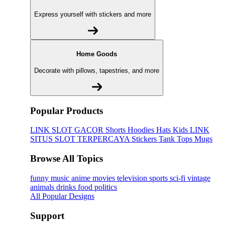
Express yourself with stickers and more
Home Goods
Decorate with pillows, tapestries, and more
Popular Products
LINK SLOT GACOR
Shorts
Hoodies
Hats
Kids LINK
SITUS SLOT TERPERCAYA
Stickers
Tank Tops
Mugs
Browse All Topics
funny
music
anime
movies
television
sports
sci-fi
vintage
animals
drinks
food
politics
All Popular Designs
Support