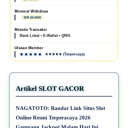
Minimal Withdraw
IDR 50.0000
Metode Transaksi
Bank Lokal • E-Wallet • QRIS
Ulasan Member
★★★★★ (Terpercaya)
Artikel SLOT GACOR
NAGATOTO: Bandar Link Situs Slot
Online Resmi Terperacaya 2026
Gampang Jackpot Malam Hari Ini