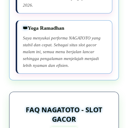
2026.
Yoga Ramadhan
Saya menyukai performa NAGATOTO yang
stabil dan cepat. Sebagai situs slot gacor
malam ini, semua menu berjalan lancar
sehingga pengalaman menjelajah menjadi
lebih nyaman dan efisien.
FAQ NAGATOTO - SLOT
GACOR