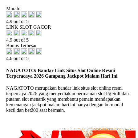
Murah!
4.9 out of 5
LINK SLOT GACOR
4.9 out of 5
Bonus Terbesar
4.6 out of 5
NAGATOTO: Bandar Link Situs Slot Online Resmi
Terperacaya 2026 Gampang Jackpot Malam Hari Ini
NAGATOTO merupakan bandar link situs slot online resmi
terpercaya 2026 yang menyediakan permainan slot Pg Soft dan
putaran slot menarik yang membantu pemain mendapatkan
kemenangan jackpot malam hari ini hanya dengan bermodal
kecil dan bet200 saat bermain.