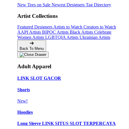
New Tees on Sale
Newest Designers
Tag Directory
Artist Collections
Featured Designers
Artists to Watch
Creators to Watch
AAPI Artists
BIPOC Artists
Black Artists
Celebrate
Women Artists
LGBTQIA Artists
Ukrainian Artists
Back To Menu
Adult Apparel
LINK SLOT GACOR
Shorts
New!
Hoodies
Long Sleeve LINK SITUS SLOT TERPERCAYA