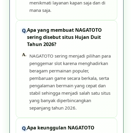
menikmati layanan kapan saja dan di
mana saja.
Apa yang membuat NAGATOTO
sering disebut situs Hujan Duit
Tahun 2026?
NAGATOTO sering menjadi pilihan para
penggemar slot karena menghadirkan
beragam permainan populer,
pembaruan game secara berkala, serta
pengalaman bermain yang cepat dan
stabil sehingga menjadi salah satu situs
yang banyak diperbincangkan
sepanjang tahun 2026.
Apa keunggulan NAGATOTO