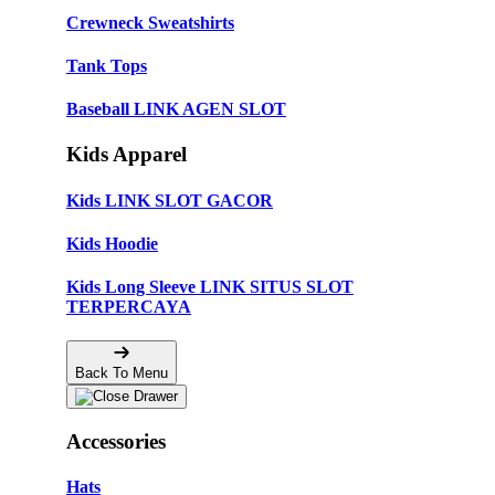
Crewneck Sweatshirts
Tank Tops
Baseball LINK AGEN SLOT
Kids Apparel
Kids LINK SLOT GACOR
Kids Hoodie
Kids Long Sleeve LINK SITUS SLOT
TERPERCAYA
Back To Menu
Accessories
Hats