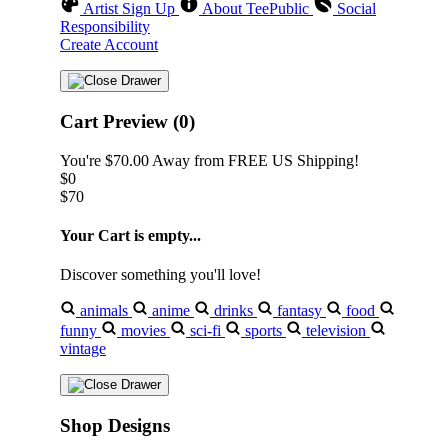
Artist Sign Up
About TeePublic
Social
Responsibility
Create Account
Cart Preview (0)
You're
$70.00
Away from
FREE US Shipping!
$0
$70
Your Cart is empty...
Discover something you'll love!
animals
anime
drinks
fantasy
food
funny
movies
sci-fi
sports
television
vintage
Shop Designs