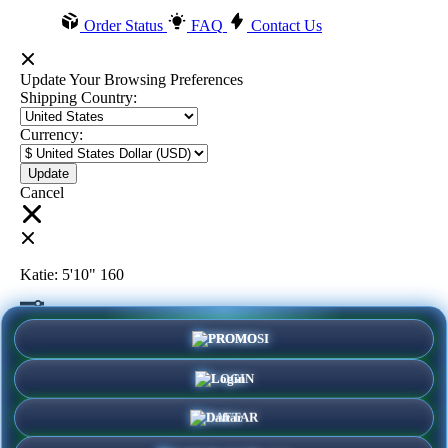
Order Status
FAQ
Contact Us
Update Your Browsing Preferences
Shipping Country:
Currency:
Cancel
Katie:
5'10"
160
PROMO
Select your person:
Male
Female
LOGIN
Height
Short
Med
Tall
Weight
DAFTAR
Slim
Avg
Heavy