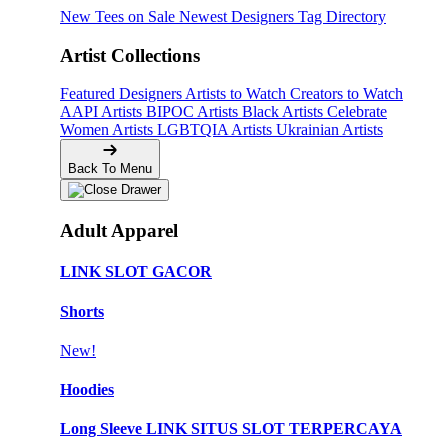
New Tees on Sale
Newest Designers
Tag Directory
Artist Collections
Featured Designers
Artists to Watch
Creators to Watch
AAPI Artists
BIPOC Artists
Black Artists
Celebrate
Women Artists
LGBTQIA Artists
Ukrainian Artists
Back To Menu
Adult Apparel
LINK SLOT GACOR
Shorts
New!
Hoodies
Long Sleeve LINK SITUS SLOT TERPERCAYA