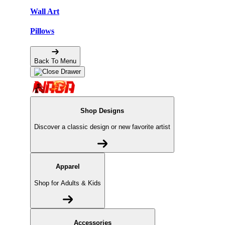
Wall Art
Pillows
Back To Menu
Shop Designs
Discover a classic design or new favorite artist
Apparel
Shop for Adults & Kids
Accessories