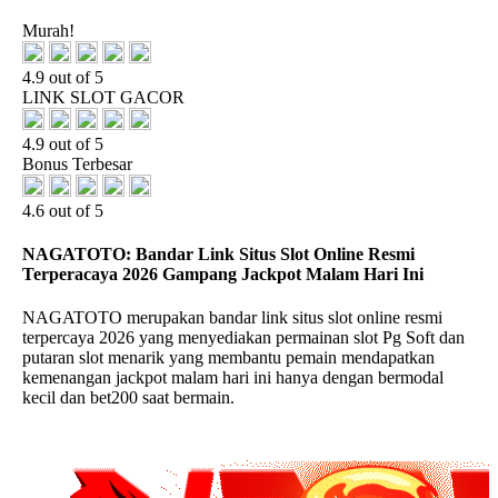
Murah!
4.9 out of 5
LINK SLOT GACOR
4.9 out of 5
Bonus Terbesar
4.6 out of 5
NAGATOTO: Bandar Link Situs Slot Online Resmi
Terperacaya 2026 Gampang Jackpot Malam Hari Ini
NAGATOTO merupakan bandar link situs slot online resmi
terpercaya 2026 yang menyediakan permainan slot Pg Soft dan
putaran slot menarik yang membantu pemain mendapatkan
kemenangan jackpot malam hari ini hanya dengan bermodal
kecil dan bet200 saat bermain.