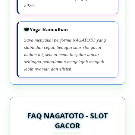
2026.
Yoga Ramadhan
Saya menyukai performa NAGATOTO yang
stabil dan cepat. Sebagai situs slot gacor
malam ini, semua menu berjalan lancar
sehingga pengalaman menjelajah menjadi
lebih nyaman dan efisien.
FAQ NAGATOTO - SLOT
GACOR