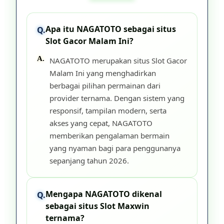
Apa itu NAGATOTO sebagai situs
Slot Gacor Malam Ini?
NAGATOTO merupakan situs Slot Gacor
Malam Ini yang menghadirkan
berbagai pilihan permainan dari
provider ternama. Dengan sistem yang
responsif, tampilan modern, serta
akses yang cepat, NAGATOTO
memberikan pengalaman bermain
yang nyaman bagi para penggunanya
sepanjang tahun 2026.
Mengapa NAGATOTO dikenal
sebagai situs Slot Maxwin
ternama?