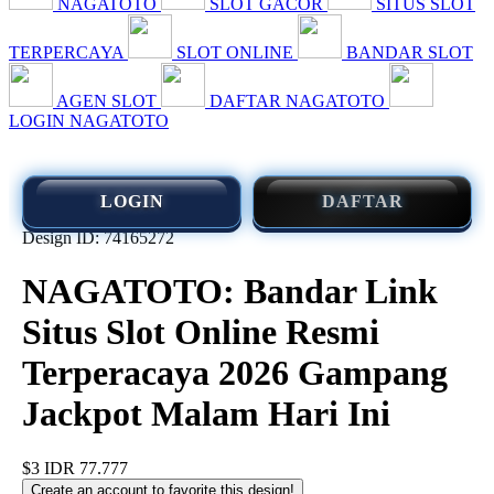
NAGATOTO
SLOT GACOR
SITUS SLOT
TERPERCAYA
SLOT ONLINE
BANDAR SLOT
AGEN SLOT
DAFTAR NAGATOTO
LOGIN NAGATOTO
LOGIN
DAFTAR
Design ID: 74165272
NAGATOTO: Bandar Link
Situs Slot Online Resmi
Terperacaya 2026 Gampang
Jackpot Malam Hari Ini
$3
IDR 77.777
Create an account to favorite this design!