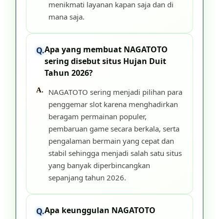
menikmati layanan kapan saja dan di
mana saja.
Apa yang membuat NAGATOTO
sering disebut situs Hujan Duit
Tahun 2026?
NAGATOTO sering menjadi pilihan para
penggemar slot karena menghadirkan
beragam permainan populer,
pembaruan game secara berkala, serta
pengalaman bermain yang cepat dan
stabil sehingga menjadi salah satu situs
yang banyak diperbincangkan
sepanjang tahun 2026.
Apa keunggulan NAGATOTO