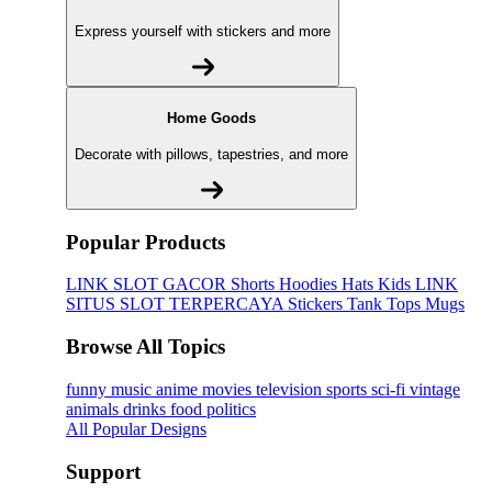
Express yourself with stickers and more
Home Goods
Decorate with pillows, tapestries, and more
Popular Products
LINK SLOT GACOR
Shorts
Hoodies
Hats
Kids LINK
SITUS SLOT TERPERCAYA
Stickers
Tank Tops
Mugs
Browse All Topics
funny
music
anime
movies
television
sports
sci-fi
vintage
animals
drinks
food
politics
All Popular Designs
Support