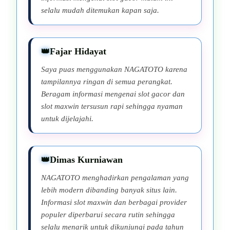
selalu mudah ditemukan kapan saja.
Fajar Hidayat
Saya puas menggunakan NAGATOTO karena
tampilannya ringan di semua perangkat.
Beragam informasi mengenai slot gacor dan
slot maxwin tersusun rapi sehingga nyaman
untuk dijelajahi.
Dimas Kurniawan
NAGATOTO menghadirkan pengalaman yang
lebih modern dibanding banyak situs lain.
Informasi slot maxwin dan berbagai provider
populer diperbarui secara rutin sehingga
selalu menarik untuk dikunjungi pada tahun