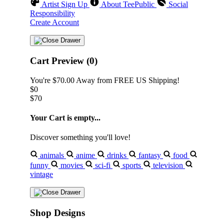
Artist Sign Up
About TeePublic
Social
Responsibility
Create Account
Cart Preview (0)
You're
$70.00
Away from
FREE US Shipping!
$0
$70
Your Cart is empty...
Discover something you'll love!
animals
anime
drinks
fantasy
food
funny
movies
sci-fi
sports
television
vintage
Shop Designs