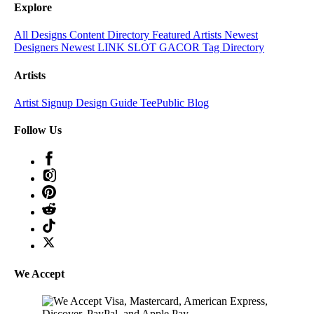
Explore
All Designs
Content Directory
Featured Artists
Newest
Designers
Newest LINK SLOT GACOR
Tag Directory
Artists
Artist Signup
Design Guide
TeePublic Blog
Follow Us
We Accept