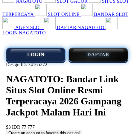
NAGATOTO
SLOT GACOR
SITUS SLOT
TERPERCAYA
SLOT ONLINE
BANDAR SLOT
AGEN SLOT
DAFTAR NAGATOTO
LOGIN NAGATOTO
LOGIN
DAFTAR
Design ID: 74165272
NAGATOTO: Bandar Link
Situs Slot Online Resmi
Terperacaya 2026 Gampang
Jackpot Malam Hari Ini
$3
IDR 77.777
Create an account to favorite this design!