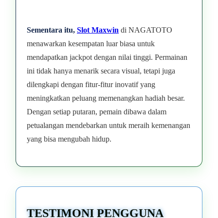
Sementara itu,
Slot Maxwin
di NAGATOTO
menawarkan kesempatan luar biasa untuk
mendapatkan jackpot dengan nilai tinggi. Permainan
ini tidak hanya menarik secara visual, tetapi juga
dilengkapi dengan fitur-fitur inovatif yang
meningkatkan peluang memenangkan hadiah besar.
Dengan setiap putaran, pemain dibawa dalam
petualangan mendebarkan untuk meraih kemenangan
yang bisa mengubah hidup.
TESTIMONI PENGGUNA