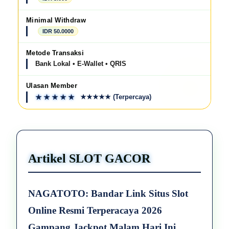
Minimal Withdraw
IDR 50.0000
Metode Transaksi
Bank Lokal • E-Wallet • QRIS
Ulasan Member
★★★★★ (Terpercaya)
Artikel SLOT GACOR
NAGATOTO: Bandar Link Situs Slot
Online Resmi Terperacaya 2026
Gampang Jackpot Malam Hari Ini