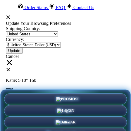
Order Status
FAQ
Contact Us
Update Your Browsing Preferences
Shipping Country:
Currency:
Cancel
Katie:
5'10"
160
PROMO
Select your person:
Male
Female
LOGIN
Height
Short
Med
Tall
DAFTAR
Weight
Slim
Avg
Heavy