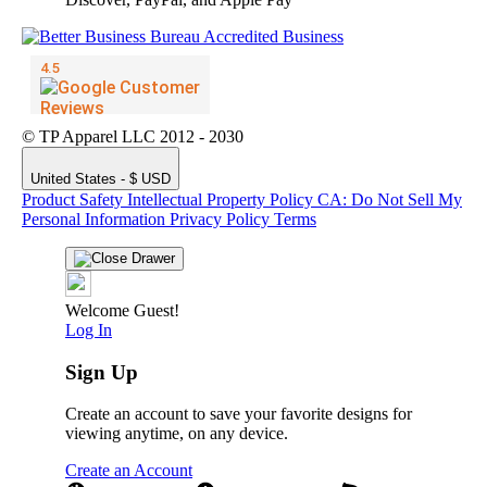
© TP Apparel LLC 2012 - 2030
United States - $ USD
Product Safety
Intellectual Property Policy
CA: Do Not Sell My
Personal Information
Privacy Policy
Terms
Welcome Guest!
Log In
Sign Up
Create an account to save your favorite designs for
viewing anytime, on any device.
Create an Account