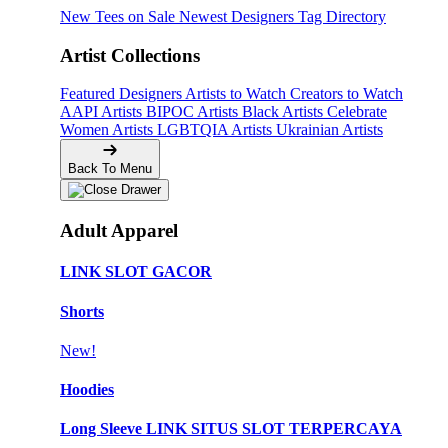
New Tees on Sale
Newest Designers
Tag Directory
Artist Collections
Featured Designers
Artists to Watch
Creators to Watch
AAPI Artists
BIPOC Artists
Black Artists
Celebrate
Women Artists
LGBTQIA Artists
Ukrainian Artists
Back To Menu
Adult Apparel
LINK SLOT GACOR
Shorts
New!
Hoodies
Long Sleeve LINK SITUS SLOT TERPERCAYA