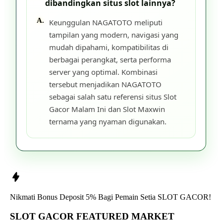
dibandingkan situs slot lainnya?
Keunggulan NAGATOTO meliputi
tampilan yang modern, navigasi yang
mudah dipahami, kompatibilitas di
berbagai perangkat, serta performa
server yang optimal. Kombinasi
tersebut menjadikan NAGATOTO
sebagai salah satu referensi situs Slot
Gacor Malam Ini dan Slot Maxwin
ternama yang nyaman digunakan.
Nikmati
Bonus Deposit 5%
Bagi Pemain Setia
SLOT GACOR!
SLOT GACOR FEATURED MARKET