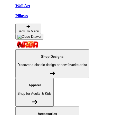
Wall Art
Pillows
Back To Menu
Shop Designs
Discover a classic design or new favorite artist
Apparel
Shop for Adults & Kids
Accessories