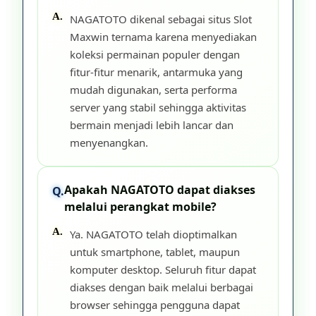
NAGATOTO dikenal sebagai situs Slot
Maxwin ternama karena menyediakan
koleksi permainan populer dengan
fitur-fitur menarik, antarmuka yang
mudah digunakan, serta performa
server yang stabil sehingga aktivitas
bermain menjadi lebih lancar dan
menyenangkan.
Apakah NAGATOTO dapat diakses
melalui perangkat mobile?
Ya. NAGATOTO telah dioptimalkan
untuk smartphone, tablet, maupun
komputer desktop. Seluruh fitur dapat
diakses dengan baik melalui berbagai
browser sehingga pengguna dapat