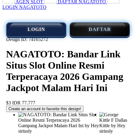
AGEN SLOT
DAFTAR NAGATOTO
LOGIN NAGATOTO
LOGIN
DAFTAR
Design ID: 74165272
NAGATOTO: Bandar Link
Situs Slot Online Resmi
Terperacaya 2026 Gampang
Jackpot Malam Hari Ini
$3
IDR 77.777
Create an account to favorite this design!