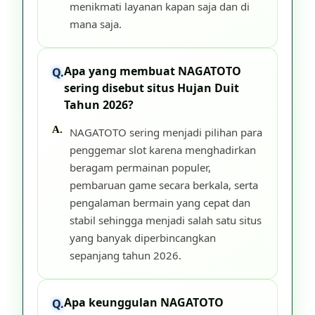
menikmati layanan kapan saja dan di
mana saja.
Apa yang membuat NAGATOTO
sering disebut situs Hujan Duit
Tahun 2026?
NAGATOTO sering menjadi pilihan para
penggemar slot karena menghadirkan
beragam permainan populer,
pembaruan game secara berkala, serta
pengalaman bermain yang cepat dan
stabil sehingga menjadi salah satu situs
yang banyak diperbincangkan
sepanjang tahun 2026.
Apa keunggulan NAGATOTO