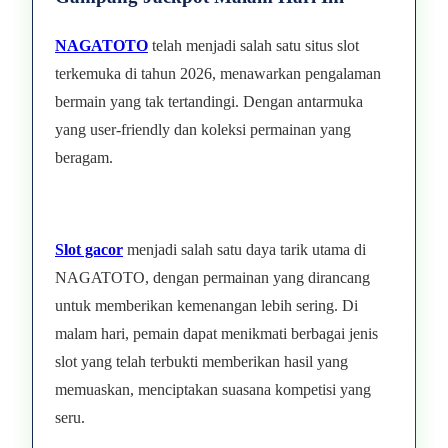
NAGATOTO
telah menjadi salah satu situs slot
terkemuka di tahun 2026, menawarkan pengalaman
bermain yang tak tertandingi. Dengan antarmuka
yang user-friendly dan koleksi permainan yang
beragam.
Slot gacor
menjadi salah satu daya tarik utama di
NAGATOTO, dengan permainan yang dirancang
untuk memberikan kemenangan lebih sering. Di
malam hari, pemain dapat menikmati berbagai jenis
slot yang telah terbukti memberikan hasil yang
memuaskan, menciptakan suasana kompetisi yang
seru.