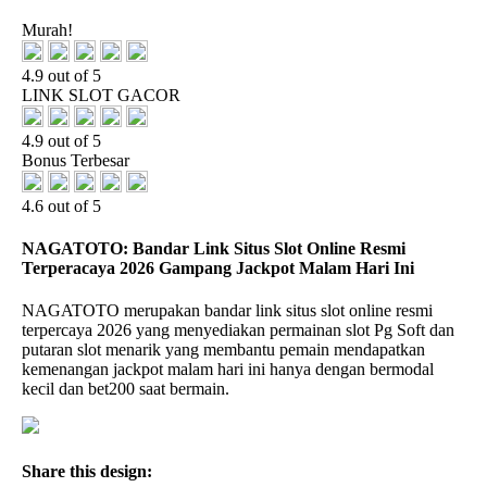
Murah!
4.9 out of 5
LINK SLOT GACOR
4.9 out of 5
Bonus Terbesar
4.6 out of 5
NAGATOTO: Bandar Link Situs Slot Online Resmi
Terperacaya 2026 Gampang Jackpot Malam Hari Ini
NAGATOTO merupakan bandar link situs slot online resmi
terpercaya 2026 yang menyediakan permainan slot Pg Soft dan
putaran slot menarik yang membantu pemain mendapatkan
kemenangan jackpot malam hari ini hanya dengan bermodal
kecil dan bet200 saat bermain.
Share this design: