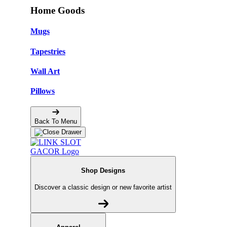
Home Goods
Mugs
Tapestries
Wall Art
Pillows
Back To Menu
Shop Designs
Discover a classic design or new favorite artist