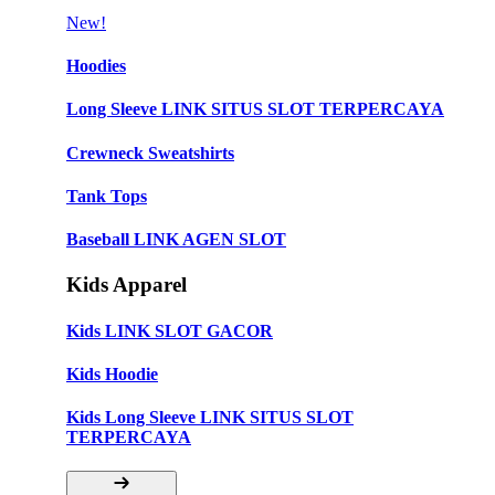
New!
Hoodies
Long Sleeve LINK SITUS SLOT TERPERCAYA
Crewneck Sweatshirts
Tank Tops
Baseball LINK AGEN SLOT
Kids Apparel
Kids LINK SLOT GACOR
Kids Hoodie
Kids Long Sleeve LINK SITUS SLOT
TERPERCAYA