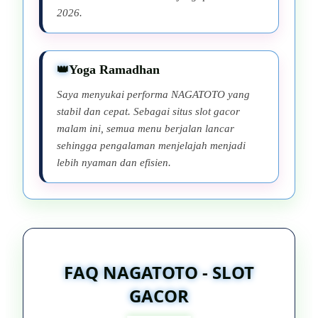
2026.
Yoga Ramadhan
Saya menyukai performa NAGATOTO yang
stabil dan cepat. Sebagai situs slot gacor
malam ini, semua menu berjalan lancar
sehingga pengalaman menjelajah menjadi
lebih nyaman dan efisien.
FAQ NAGATOTO - SLOT
GACOR