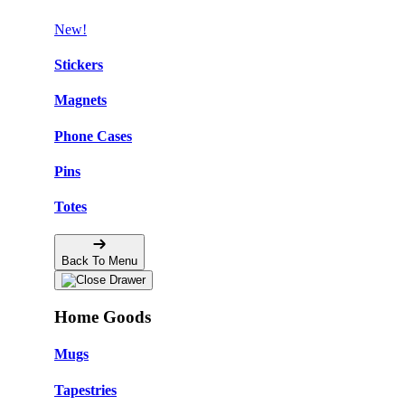
New!
Stickers
Magnets
Phone Cases
Pins
Totes
Back To Menu
Home Goods
Mugs
Tapestries