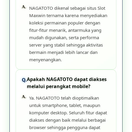
NAGATOTO dikenal sebagai situs Slot
Maxwin ternama karena menyediakan
koleksi permainan populer dengan
fitur-fitur menarik, antarmuka yang
mudah digunakan, serta performa
server yang stabil sehingga aktivitas
bermain menjadi lebih lancar dan
menyenangkan.
Apakah NAGATOTO dapat diakses
melalui perangkat mobile?
Ya. NAGATOTO telah dioptimalkan
untuk smartphone, tablet, maupun
komputer desktop. Seluruh fitur dapat
diakses dengan baik melalui berbagai
browser sehingga pengguna dapat