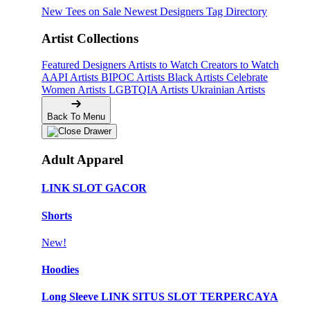
New Tees on Sale
Newest Designers
Tag Directory
Artist Collections
Featured Designers
Artists to Watch
Creators to Watch
AAPI Artists
BIPOC Artists
Black Artists
Celebrate
Women Artists
LGBTQIA Artists
Ukrainian Artists
Back To Menu
Adult Apparel
LINK SLOT GACOR
Shorts
New!
Hoodies
Long Sleeve LINK SITUS SLOT TERPERCAYA