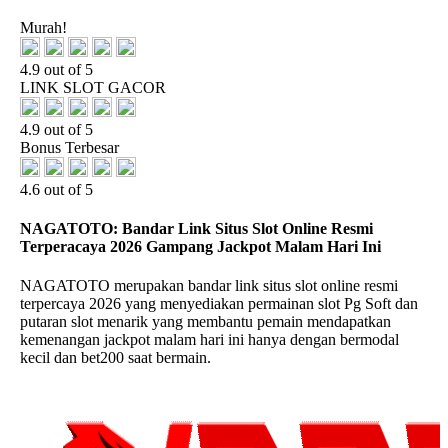
Murah!
4.9 out of 5
LINK SLOT GACOR
4.9 out of 5
Bonus Terbesar
4.6 out of 5
NAGATOTO: Bandar Link Situs Slot Online Resmi
Terperacaya 2026 Gampang Jackpot Malam Hari Ini
NAGATOTO merupakan bandar link situs slot online resmi
terpercaya 2026 yang menyediakan permainan slot Pg Soft dan
putaran slot menarik yang membantu pemain mendapatkan
kemenangan jackpot malam hari ini hanya dengan bermodal
kecil dan bet200 saat bermain.