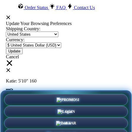
Order Status
FAQ
Contact Us
Update Your Browsing Preferences
Shipping Country:
Currency:
Cancel
Katie:
5'10"
160
PROMO
Select your person:
Male
Female
LOGIN
Height
Short
Med
Tall
DAFTAR
Weight
Slim
Avg
Heavy