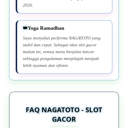
2026.
Yoga Ramadhan
Saya menyukai performa NAGATOTO yang
stabil dan cepat. Sebagai situs slot gacor
malam ini, semua menu berjalan lancar
sehingga pengalaman menjelajah menjadi
lebih nyaman dan efisien.
FAQ NAGATOTO - SLOT
GACOR