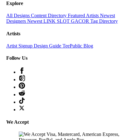
Explore
All Designs
Content Directory
Featured Artists
Newest
Designers
Newest LINK SLOT GACOR
Tag Directory
Artists
Artist Signup
Design Guide
TeePublic Blog
Follow Us
We Accept