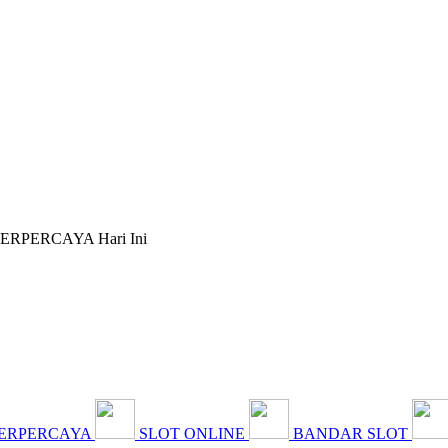
TERPERCAYA Hari Ini
TERPERCAYA
SLOT ONLINE
BANDAR SLOT