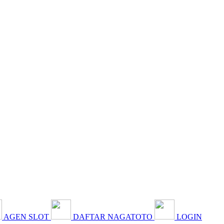
AGEN SLOT
DAFTAR NAGATOTO
LOGIN