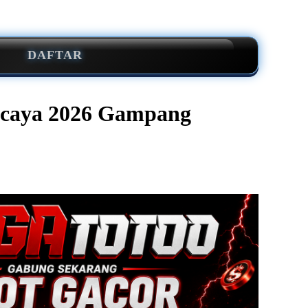
DAFTAR
acaya 2026 Gampang