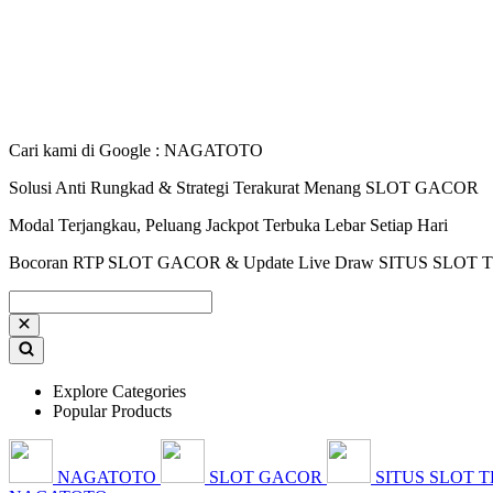
Cari kami di Google : NAGATOTO
Solusi Anti Rungkad & Strategi Terakurat Menang SLOT GACOR
Modal Terjangkau, Peluang Jackpot Terbuka Lebar Setiap Hari
Bocoran RTP SLOT GACOR & Update Live Draw SITUS SLOT 
Explore Categories
Popular Products
NAGATOTO
SLOT GACOR
SITUS SLOT 