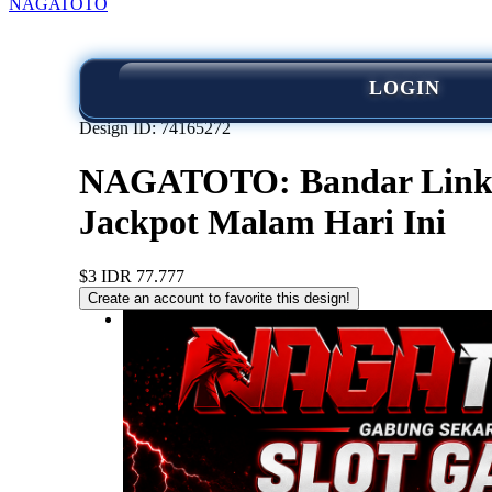
NAGATOTO
LOGIN
Design ID: 74165272
NAGATOTO: Bandar Link S
Jackpot Malam Hari Ini
$3
IDR 77.777
Create an account to favorite this design!